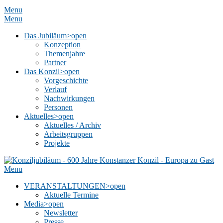
Menu
Menu
Das Jubiläum
>open
Konzeption
Themenjahre
Partner
Das Konzil
>open
Vorgeschichte
Verlauf
Nachwirkungen
Personen
Aktuelles
>open
Aktuelles / Archiv
Arbeitsgruppen
Projekte
Menu
VERANSTALTUNGEN
>open
Aktuelle Termine
Media
>open
Newsletter
Presse