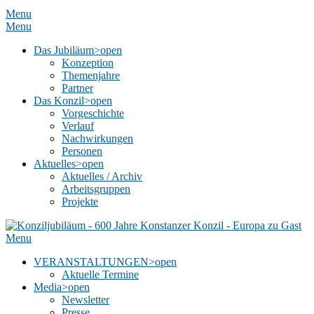
Menu
Menu
Das Jubiläum
>open
Konzeption
Themenjahre
Partner
Das Konzil
>open
Vorgeschichte
Verlauf
Nachwirkungen
Personen
Aktuelles
>open
Aktuelles / Archiv
Arbeitsgruppen
Projekte
Menu
VERANSTALTUNGEN
>open
Aktuelle Termine
Media
>open
Newsletter
Presse