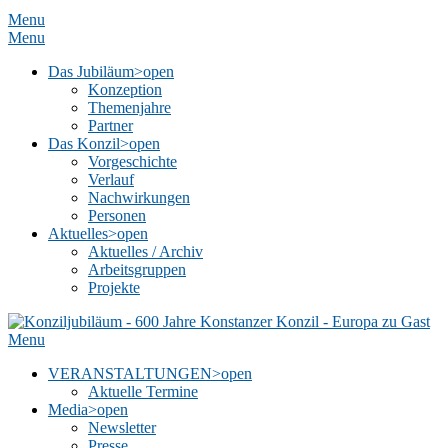
Menu
Menu
Das Jubiläum
>open
Konzeption
Themenjahre
Partner
Das Konzil
>open
Vorgeschichte
Verlauf
Nachwirkungen
Personen
Aktuelles
>open
Aktuelles / Archiv
Arbeitsgruppen
Projekte
Menu
VERANSTALTUNGEN
>open
Aktuelle Termine
Media
>open
Newsletter
Presse