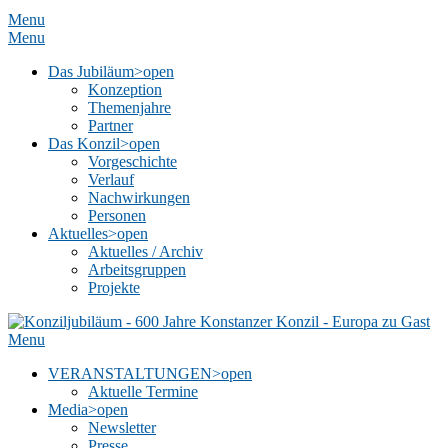
Menu
Menu
Das Jubiläum
>open
Konzeption
Themenjahre
Partner
Das Konzil
>open
Vorgeschichte
Verlauf
Nachwirkungen
Personen
Aktuelles
>open
Aktuelles / Archiv
Arbeitsgruppen
Projekte
Menu
VERANSTALTUNGEN
>open
Aktuelle Termine
Media
>open
Newsletter
Presse