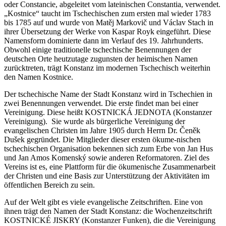
oder Constancie, abgeleitet vom lateinischen Constantia, verwendet.
„Kostnice“ taucht im Tschechischen zum ersten mal wieder 1783
bis 1785 auf und wurde von Matěj Markovič und Václav Stach in
ihrer Übersetzung der Werke von Kaspar Royk eingeführt. Diese
Namensform dominierte dann im Verlauf des 19. Jahrhunderts.
Obwohl einige traditionelle tschechische Benennungen der
deutschen Orte heutzutage zugunsten der heimischen Namen
zurücktreten, trägt Konstanz im modernen Tschechisch weiterhin
den Namen Kostnice.
Der tschechische Name der Stadt Konstanz wird in Tschechien in
zwei Benennungen verwendet. Die erste findet man bei einer
Vereinigung. Diese heißt KOSTNICKÁ JEDNOTA (Konstanzer
Vereinigung). Sie wurde als bürgerliche Vereinigung der
evangelischen Christen im Jahre 1905 durch Herrn Dr. Čeněk
Dušek gegründet. Die Mitglieder dieser ersten ökume-nischen
tschechischen Organisation bekennen sich zum Erbe von Jan Hus
und Jan Amos Komenský sowie anderen Reformatoren. Ziel des
Vereins ist es, eine Plattform für die ökumenische Zusammenarbeit
der Christen und eine Basis zur Unterstützung der Aktivitäten im
öffentlichen Bereich zu sein.
Auf der Welt gibt es viele evangelische Zeitschriften. Eine von
ihnen trägt den Namen der Stadt Konstanz: die Wochenzeitschrift
KOSTNICKÉ JISKRY (Konstanzer Funken), die die Vereinigung