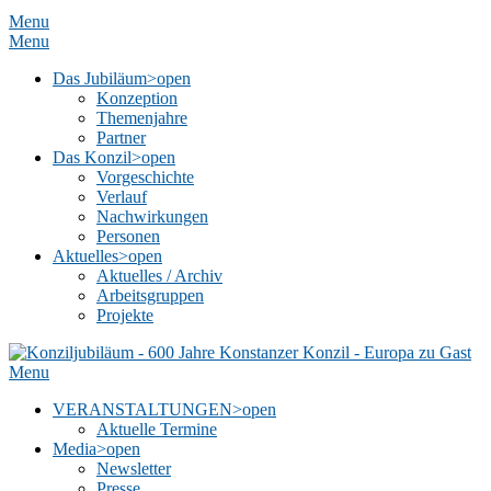
Menu
Menu
Das Jubiläum
>open
Konzeption
Themenjahre
Partner
Das Konzil
>open
Vorgeschichte
Verlauf
Nachwirkungen
Personen
Aktuelles
>open
Aktuelles / Archiv
Arbeitsgruppen
Projekte
Menu
VERANSTALTUNGEN
>open
Aktuelle Termine
Media
>open
Newsletter
Presse