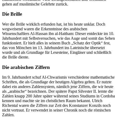
gehen auf muslimische Gelehrte zurück.
Die Brille
Wer die Brille wirklich erfunden hat, ist bis heute unklar. Doch
wegweisend waren die Erkenntnisse des arabischen
Wissenschaftlers Al-Hassan ibn al-Haitham: Dieser entdeckte im 10.
Jahrhundert mit Selbstversuchen, wie das Auge und somit das Sehen
funktioniert. Er hielt alles in seinem Buch „Schatz der Optik“ fest,
das von Mönchen im 13. Jahrhundert ins Lateinische übersetzt
wurde und als Grundlage für Lesesteine, Eingläser und schließlich
die Brille diente.
Die arabischen Ziffern
Im 9. Jahrhundert schuf Al-Chwarismis verschiedene mathematische
Schriften, die als Grundlage der heutigen Algebra gelten. Er nutzte
dabei ein anderes Zahlensystem, nämlich jene Ziffern, die wir heute
als „arabische“ bezeichnen. Der spätere Papst Silvester II. lernte die
Zahlen knapp 200 Jahre später während seines Studiums in Cordoba
kennen und machte sie im christlichen Raum bekannt. Ulrich
Richental waren die Ziffern zur Zeit des Konstanzer Konzils noch
nicht vertraut. Er verwendet in seiner Chronik noch die römischen
Zahlen.