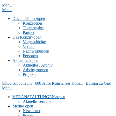
Menu
Menu
Das Jubiläum
>open
Konzeption
Themenjahre
Partner
Das Konzil
>open
Vorgeschichte
Verlauf
Nachwirkungen
Personen
Aktuelles
>open
Aktuelles / Archiv
Arbeitsgruppen
Projekte
Menu
VERANSTALTUNGEN
>open
Aktuelle Termine
Media
>open
Newsletter
Presse