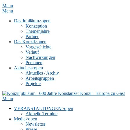
Menu
Menu
Das Jubiläum
>open
Konzeption
Themenjahre
Partner
Das Konzil
>open
Vorgeschichte
Verlauf
Nachwirkungen
Personen
Aktuelles
>open
Aktuelles / Archiv
Arbeitsgruppen
Projekte
Menu
VERANSTALTUNGEN
>open
Aktuelle Termine
Media
>open
Newsletter
Presse