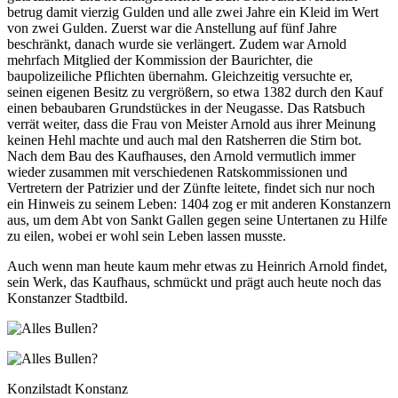
betrug damit vierzig Gulden und alle zwei Jahre ein Kleid im Wert
von zwei Gulden. Zuerst war die Anstellung auf fünf Jahre
beschränkt, danach wurde sie verlängert. Zudem war Arnold
mehrfach Mitglied der Kommission der Baurichter, die
baupolizeiliche Pflichten übernahm. Gleichzeitig versuchte er,
seinen eigenen Besitz zu vergrößern, so etwa 1382 durch den Kauf
einen bebaubaren Grundstückes in der Neugasse. Das Ratsbuch
verrät weiter, dass die Frau von Meister Arnold aus ihrer Meinung
keinen Hehl machte und auch mal den Ratsherren die Stirn bot.
Nach dem Bau des Kaufhauses, den Arnold vermutlich immer
wieder zusammen mit verschiedenen Ratskommissionen und
Vertretern der Patrizier und der Zünfte leitete, findet sich nur noch
ein Hinweis zu seinem Leben: 1404 zog er mit anderen Konstanzern
aus, um dem Abt von Sankt Gallen gegen seine Untertanen zu Hilfe
zu eilen, wobei er wohl sein Leben lassen musste.
Auch wenn man heute kaum mehr etwas zu Heinrich Arnold findet,
sein Werk, das Kaufhaus, schmückt und prägt auch heute noch das
Konstanzer Stadtbild.
Konzilstadt Konstanz