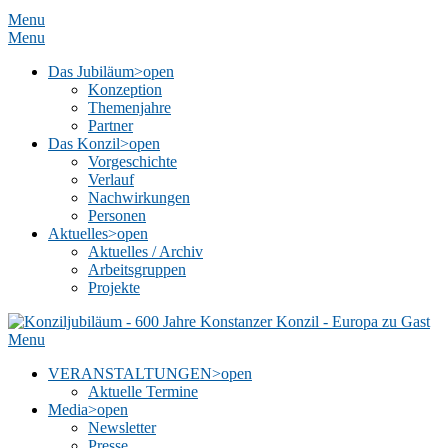
Menu
Menu
Das Jubiläum
>open
Konzeption
Themenjahre
Partner
Das Konzil
>open
Vorgeschichte
Verlauf
Nachwirkungen
Personen
Aktuelles
>open
Aktuelles / Archiv
Arbeitsgruppen
Projekte
Menu
VERANSTALTUNGEN
>open
Aktuelle Termine
Media
>open
Newsletter
Presse