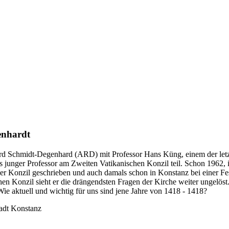
enhardt
ard Schmidt-Degenhard (ARD) mit Professor Hans Küng, einem der letz
ls junger Professor am Zweiten Vatikanischen Konzil teil. Schon 1962
zer Konzil geschrieben und auch damals schon in Konstanz bei einer 
en Konzil sieht er die drängendsten Fragen der Kirche weiter ungelös
e aktuell und wichtig für uns sind jene Jahre von 1418 - 1418?
adt Konstanz