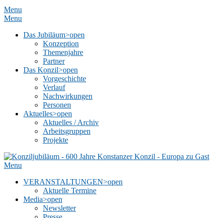
Menu
Menu
Das Jubiläum
>open
Konzeption
Themenjahre
Partner
Das Konzil
>open
Vorgeschichte
Verlauf
Nachwirkungen
Personen
Aktuelles
>open
Aktuelles / Archiv
Arbeitsgruppen
Projekte
Menu
VERANSTALTUNGEN
>open
Aktuelle Termine
Media
>open
Newsletter
Presse