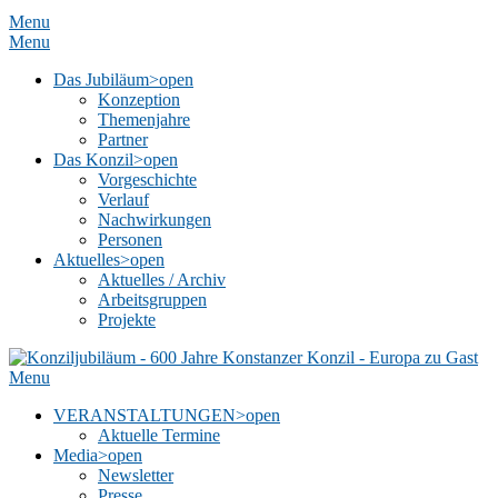
Menu
Menu
Das Jubiläum
>open
Konzeption
Themenjahre
Partner
Das Konzil
>open
Vorgeschichte
Verlauf
Nachwirkungen
Personen
Aktuelles
>open
Aktuelles / Archiv
Arbeitsgruppen
Projekte
Menu
VERANSTALTUNGEN
>open
Aktuelle Termine
Media
>open
Newsletter
Presse