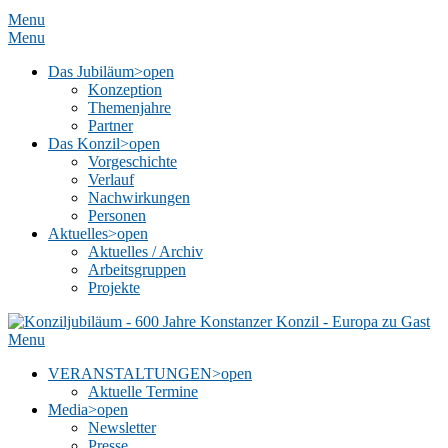
Menu
Menu
Das Jubiläum
>open
Konzeption
Themenjahre
Partner
Das Konzil
>open
Vorgeschichte
Verlauf
Nachwirkungen
Personen
Aktuelles
>open
Aktuelles / Archiv
Arbeitsgruppen
Projekte
Menu
VERANSTALTUNGEN
>open
Aktuelle Termine
Media
>open
Newsletter
Presse