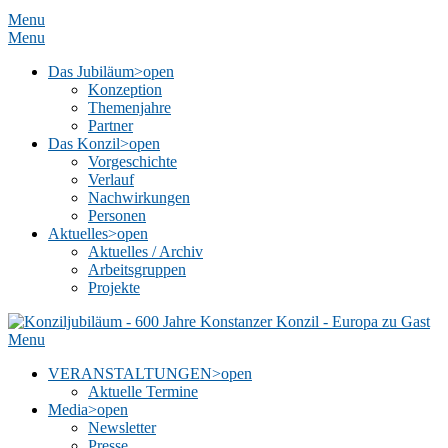
Menu
Menu
Das Jubiläum
>open
Konzeption
Themenjahre
Partner
Das Konzil
>open
Vorgeschichte
Verlauf
Nachwirkungen
Personen
Aktuelles
>open
Aktuelles / Archiv
Arbeitsgruppen
Projekte
Menu
VERANSTALTUNGEN
>open
Aktuelle Termine
Media
>open
Newsletter
Presse