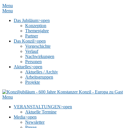
Menu
Menu
Das Jubiläum
>open
Konzeption
Themenjahre
Partner
Das Konzil
>open
Vorgeschichte
Verlauf
Nachwirkungen
Personen
Aktuelles
>open
Aktuelles / Archiv
Arbeitsgruppen
Projekte
Menu
VERANSTALTUNGEN
>open
Aktuelle Termine
Media
>open
Newsletter
Presse