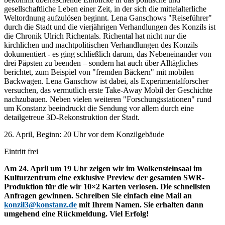
gesellschaftliche Leben einer Zeit, in der sich die mittelalterliche
Weltordnung aufzulösen beginnt. Lena Ganschows "Reiseführer"
durch die Stadt und die vierjährigen Verhandlungen des Konzils ist
die Chronik Ulrich Richentals. Richental hat nicht nur die
kirchlichen und machtpolitischen Verhandlungen des Konzils
dokumentiert - es ging schließlich darum, das Nebeneinander von
drei Päpsten zu beenden – sondern hat auch über Alltägliches
berichtet, zum Beispiel von "fremden Bäckern" mit mobilen
Backwagen. Lena Ganschow ist dabei, als Experimentalforscher
versuchen, das vermutlich erste Take-Away Mobil der Geschichte
nachzubauen. Neben vielen weiteren "Forschungsstationen" rund
um Konstanz beeindruckt die Sendung vor allem durch eine
detailgetreue 3D-Rekonstruktion der Stadt.
26. April, Beginn: 20 Uhr vor dem Konzilgebäude
Eintritt frei
Am 24. April um 19 Uhr zeigen wir im Wolkensteinsaal im
Kulturzentrum eine exklusive Preview der gesamten SWR-
Produktion für die wir 10×2 Karten verlosen. Die schnellsten
Anfragen gewinnen. Schreiben Sie einfach eine Mail an
konzil3@konstanz.de
mit Ihrem Namen. Sie erhalten dann
umgehend eine Rückmeldung. Viel Erfolg!