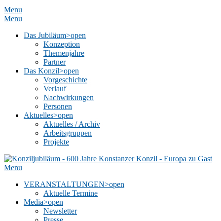
Menu
Menu
Das Jubiläum
>open
Konzeption
Themenjahre
Partner
Das Konzil
>open
Vorgeschichte
Verlauf
Nachwirkungen
Personen
Aktuelles
>open
Aktuelles / Archiv
Arbeitsgruppen
Projekte
Menu
VERANSTALTUNGEN
>open
Aktuelle Termine
Media
>open
Newsletter
Presse