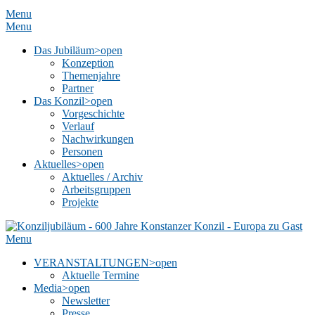
Menu
Menu
Das Jubiläum
>open
Konzeption
Themenjahre
Partner
Das Konzil
>open
Vorgeschichte
Verlauf
Nachwirkungen
Personen
Aktuelles
>open
Aktuelles / Archiv
Arbeitsgruppen
Projekte
Menu
VERANSTALTUNGEN
>open
Aktuelle Termine
Media
>open
Newsletter
Presse