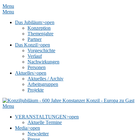
Menu
Menu
Das Jubiläum
>open
Konzeption
Themenjahre
Partner
Das Konzil
>open
Vorgeschichte
Verlauf
Nachwirkungen
Personen
Aktuelles
>open
Aktuelles / Archiv
Arbeitsgruppen
Projekte
Menu
VERANSTALTUNGEN
>open
Aktuelle Termine
Media
>open
Newsletter
Presse