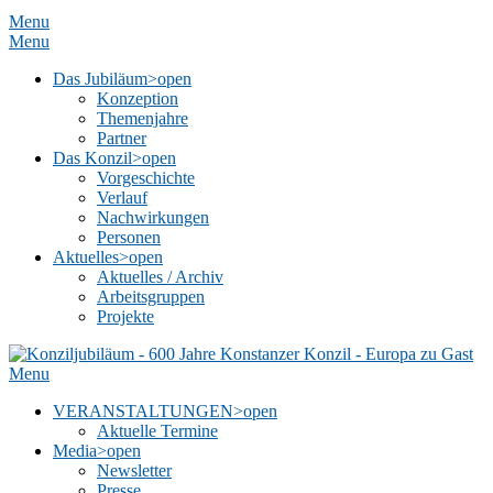
Menu
Menu
Das Jubiläum
>open
Konzeption
Themenjahre
Partner
Das Konzil
>open
Vorgeschichte
Verlauf
Nachwirkungen
Personen
Aktuelles
>open
Aktuelles / Archiv
Arbeitsgruppen
Projekte
Menu
VERANSTALTUNGEN
>open
Aktuelle Termine
Media
>open
Newsletter
Presse