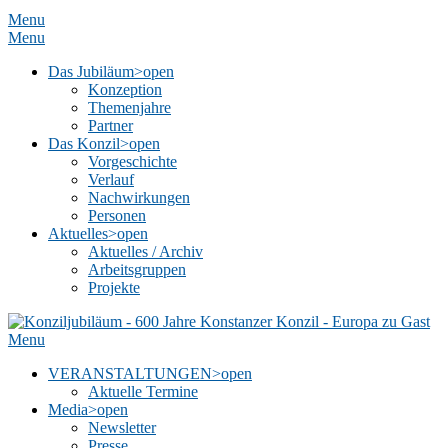
Menu
Menu
Das Jubiläum
>open
Konzeption
Themenjahre
Partner
Das Konzil
>open
Vorgeschichte
Verlauf
Nachwirkungen
Personen
Aktuelles
>open
Aktuelles / Archiv
Arbeitsgruppen
Projekte
Menu
VERANSTALTUNGEN
>open
Aktuelle Termine
Media
>open
Newsletter
Presse