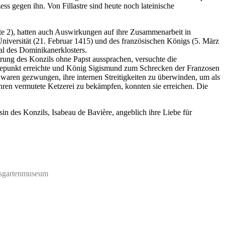
ess gegen ihn. Von Fillastre sind heute noch lateinische
ite 2), hatten auch Auswirkungen auf ihre Zusammenarbeit in
niversität (21. Februar 1415) und des französischen Königs (5. März
aal des Dominikanerklosters.
hrung des Konzils ohne Papst aussprachen, versuchte die
Höhepunkt erreichte und König Sigismund zum Schrecken der Franzosen
e waren gezwungen, ihre internen Streitigkeiten zu überwinden, um als
hren vermutete Ketzerei zu bekämpfen, konnten sie erreichen. Die
in des Konzils, Isabeau de Bavière, angeblich ihre Liebe für
Rosgartenmuseum