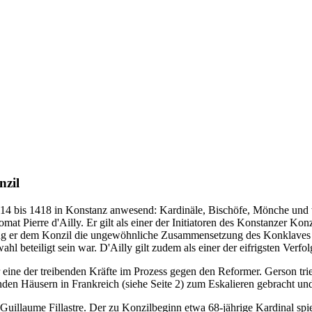
nzil
4 bis 1418 in Konstanz anwesend: Kardinäle, Bischöfe, Mönche und wei
at Pierre d'Ailly. Er gilt als einer der Initiatoren des Konstanzer Kon
er dem Konzil die ungewöhnliche Zusammensetzung des Konklaves vor,
l beteiligt sein war. D'Ailly gilt zudem als einer der eifrigsten Verfo
 eine der treibenden Kräfte im Prozess gegen den Reformer. Gerson tr
nden Häusern in Frankreich (siehe Seite 2) zum Eskalieren gebracht und
Guillaume Fillastre. Der zu Konzilbeginn etwa 68-jährige Kardinal spi