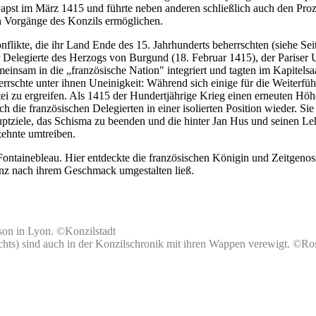
n Papst im März 1415 und führte neben anderen schließlich auch den Proz
en Vorgänge des Konzils ermöglichen.
flikte, die ihr Land Ende des 15. Jahrhunderts beherrschten (siehe Se
 Delegierte des Herzogs von Burgund (18. Februar 1415), der Pariser U
emeinsam in die „französische Nation" integriert und tagten im Kapitels
rrschte unter ihnen Uneinigkeit: Während sich einige für die Weiterfü
rtei zu ergreifen. Als 1415 der Hundertjährige Krieg einen erneuten 
 die französischen Delegierten in einer isolierten Position wieder. Si
ptziele, das Schisma zu beenden und die hinter Jan Hus und seinen Le
rzehnte umtreiben.
ontainebleau. Hier entdeckte die französischen Königin und Zeitgenoss
ganz nach ihrem Geschmack umgestalten ließ.
son in Lyon. ©Konzilstadt
echts) sind auch in der Konzilschronik mit ihren Wappen verewigt. ©