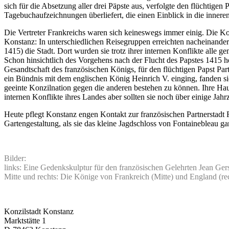
sich für die Absetzung aller drei Päpste aus, verfolgte den flüchtige
Tagebuchaufzeichnungen überliefert, die einen Einblick in die inner
Die Vertreter Frankreichs waren sich keineswegs immer einig. Die Kon
Konstanz: In unterschiedlichen Reisegruppen erreichten nacheinander
1415) die Stadt. Dort wurden sie trotz ihrer internen Konflikte alle g
Schon hinsichtlich des Vorgehens nach der Flucht des Papstes 1415 he
Gesandtschaft des französischen Königs, für den flüchtigen Papst Pa
ein Bündnis mit dem englischen König Heinrich V. einging, fanden sich
geeinte Konzilnation gegen die anderen bestehen zu können. Ihre Hau
internen Konflikte ihres Landes aber sollten sie noch über einige Jah
Heute pflegt Konstanz engen Kontakt zur französischen Partnerstadt F
Gartengestaltung, als sie das kleine Jagdschloss von Fontainebleau 
Bilder:
links: Eine Gedenkskulptur für den französischen Gelehrten Jean Ger
Mitte und rechts: Die Könige von Frankreich (Mitte) und England (r
Konzilstadt Konstanz
Marktstätte 1