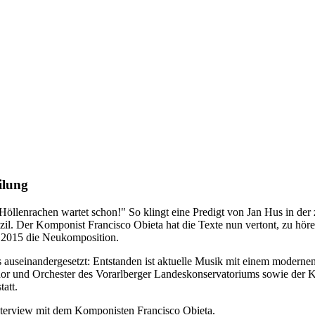
ilung
r Höllenrachen wartet schon!" So klingt eine Predigt von Jan Hus in de
. Der Komponist Francisco Obieta hat die Texte nun vertont, zu höre
i 2015 die Neukomposition.
s auseinandergesetzt: Entstanden ist aktuelle Musik mit einem modern
hor und Orchester des Vorarlberger Landeskonservatoriums sowie der
att.
nterview mit dem Komponisten Francisco Obieta.