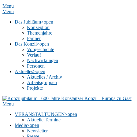
Menu
Menu
Das Jubiläum
>open
Konzeption
Themenjahre
Partner
Das Konzil
>open
Vorgeschichte
Verlauf
Nachwirkungen
Personen
Aktuelles
>open
Aktuelles / Archiv
Arbeitsgruppen
Projekte
Menu
VERANSTALTUNGEN
>open
Aktuelle Termine
Media
>open
Newsletter
Presse