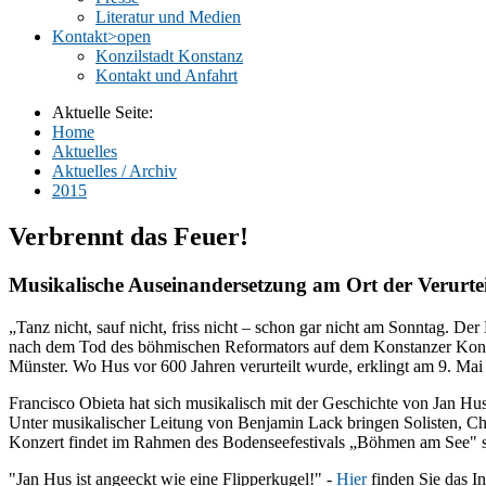
Literatur und Medien
Kontakt
>open
Konzilstadt Konstanz
Kontakt und Anfahrt
Aktuelle Seite:
Home
Aktuelles
Aktuelles / Archiv
2015
Verbrennt das Feuer!
Musikalische Auseinandersetzung am Ort der Verurte
„Tanz nicht, sauf nicht, friss nicht – schon gar nicht am Sonntag. De
nach dem Tod des böhmischen Reformators auf dem Konstanzer Konzil
Münster. Wo Hus vor 600 Jahren verurteilt wurde, erklingt am 9. Ma
Francisco Obieta hat sich musikalisch mit der Geschichte von Jan Hu
Unter musikalischer Leitung von Benjamin Lack bringen Solisten, C
Konzert findet im Rahmen des Bodenseefestivals „Böhmen am See" st
"Jan Hus ist angeeckt wie eine Flipperkugel!" -
Hier
finden Sie das I