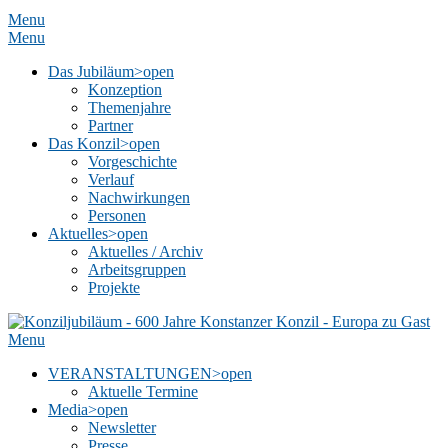
Menu
Menu
Das Jubiläum
>open
Konzeption
Themenjahre
Partner
Das Konzil
>open
Vorgeschichte
Verlauf
Nachwirkungen
Personen
Aktuelles
>open
Aktuelles / Archiv
Arbeitsgruppen
Projekte
Menu
VERANSTALTUNGEN
>open
Aktuelle Termine
Media
>open
Newsletter
Presse