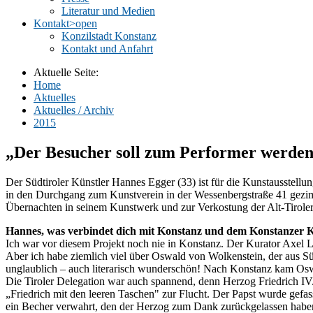
Literatur und Medien
Kontakt
>open
Konzilstadt Konstanz
Kontakt und Anfahrt
Aktuelle Seite:
Home
Aktuelles
Aktuelles / Archiv
2015
„Der Besucher soll zum Performer werden
Der Südtiroler Künstler Hannes Egger (33) ist für die Kunstausstellu
in den Durchgang zum Kunstverein in der Wessenbergstraße 41 gezimm
Übernachten in seinem Kunstwerk und zur Verkostung der Alt-Tiroler S
Hannes, was verbindet dich mit Konstanz und dem Konstanzer K
Ich war vor diesem Projekt noch nie in Konstanz. Der Kurator Axel 
Aber ich habe ziemlich viel über Oswald von Wolkenstein, der aus Süd
unglaublich – auch literarisch wunderschön! Nach Konstanz kam Os
Die Tiroler Delegation war auch spannend, denn Herzog Friedrich IV.
„Friedrich mit den leeren Taschen" zur Flucht. Der Papst wurde gefas
ein Becher verwahrt, den der Herzog zum Dank zurückgelassen haben