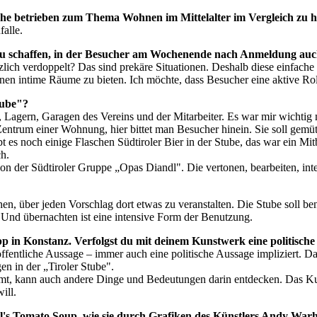
rche betrieben zum Thema Wohnen im Mittelalter im Vergleich zu 
falle.
n zu schaffen, in der Besucher am Wochenende nach Anmeldung au
zlich verdoppelt? Das sind prekäre Situationen. Deshalb diese einfach
hnen intime Räume zu bieten. Ich möchte, dass Besucher eine aktive R
tube"?
Lagern, Garagen des Vereins und der Mitarbeiter. Es war mir wichtig m
st Zentrum einer Wohnung, hier bittet man Besucher hinein. Sie soll ge
t es noch einige Flaschen Südtiroler Bier in der Stube, das war ein Mit
h.
von der Südtiroler Gruppe „Opas Diandl". Die vertonen, bearbeiten, in
en, über jeden Vorschlag dort etwas zu veranstalten. Die Stube soll ben
. Und übernachten ist eine intensive Form der Benutzung.
in Konstanz. Verfolgst du mit deinem Kunstwerk eine politische
e öffentliche Aussage – immer auch eine politische Aussage impliziert. 
n in der „Tiroler Stube".
, kann auch andere Dinge und Bedeutungen darin entdecken. Das Kunst
ill.
ell's Tomato Soup, wie sie durch Grafiken des Künstlers Andy Wa