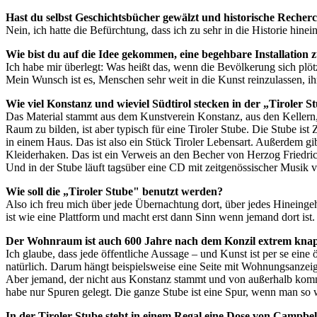
Hast du selbst Geschichtsbücher gewälzt und historische Reche
Nein, ich hatte die Befürchtung, dass ich zu sehr in die Historie hinein
Wie bist du auf die Idee gekommen, eine begehbare Installatio
Ich habe mir überlegt: Was heißt das, wenn die Bevölkerung sich plöt
Mein Wunsch ist es, Menschen sehr weit in die Kunst reinzulassen, i
Wie viel Konstanz und wieviel Südtirol stecken in der „Tiroler S
Das Material stammt aus dem Kunstverein Konstanz, aus den Kellern, 
Raum zu bilden, ist aber typisch für eine Tiroler Stube. Die Stube i
in einem Haus. Das ist also ein Stück Tiroler Lebensart. Außerdem gib
Kleiderhaken. Das ist ein Verweis an den Becher von Herzog Friedric
Und in der Stube läuft tagsüber eine CD mit zeitgenössischer Musik 
Wie soll die „Tiroler Stube" benutzt werden?
Also ich freu mich über jede Übernachtung dort, über jedes Hineingeh
ist wie eine Plattform und macht erst dann Sinn wenn jemand dort ist
Der Wohnraum ist auch 600 Jahre nach dem Konzil extrem knapp 
Ich glaube, dass jede öffentliche Aussage – und Kunst ist per se ein
natürlich. Darum hängt beispielsweise eine Seite mit Wohnungsanzeige
Aber jemand, der nicht aus Konstanz stammt und von außerhalb kommt
habe nur Spuren gelegt. Die ganze Stube ist eine Spur, wenn man so w
In der Tiroler Stube steht in einem Regal eine Dose von Campb