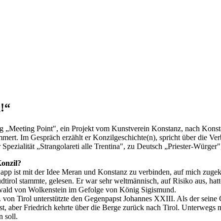
!“
ng „Meeting Point", ein Projekt vom Kunstverein Konstanz, nach Konstanz
ert. Im Gespräch erzählt er Konzilgeschichte(n), spricht über die V
pezialität „Strangolareti alle Trentina", zu Deutsch „Priester-Würger
onzil?
Lapp ist mit der Idee Meran und Konstanz zu verbinden, auf mich zug
tirol stammte, gelesen. Er war sehr weltmännisch, auf Risiko aus, hatt
wald von Wolkenstein im Gefolge von König Sigismund.
 von Tirol unterstützte den Gegenpapst Johannes XXIII. Als der seine 
st, aber Friedrich kehrte über die Berge zurück nach Tirol. Unterwegs 
 soll.