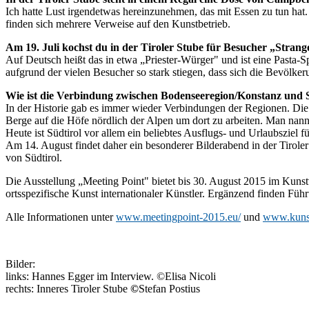
Ich hatte Lust irgendetwas hereinzunehmen, das mit Essen zu tun hat. 
finden sich mehrere Verweise auf den Kunstbetrieb.
Am 19. Juli kochst du in der Tiroler Stube für Besucher „Strango
Auf Deutsch heißt das in etwa „Priester-Würger" und ist eine Pasta-Spe
aufgrund der vielen Besucher so stark stiegen, dass sich die Bevölke
Wie ist die Verbindung zwischen Bodenseeregion/Konstanz und S
In der Historie gab es immer wieder Verbindungen der Regionen. Die 
Berge auf die Höfe nördlich der Alpen um dort zu arbeiten. Man nann
Heute ist Südtirol vor allem ein beliebtes Ausflugs- und Urlaubsziel
Am 14. August findet daher ein besonderer Bilderabend in der Tiroler
von Südtirol.
Die Ausstellung „Meeting Point" bietet bis 30. August 2015 im Kuns
ortsspezifische Kunst internationaler Künstler. Ergänzend finden Fü
Alle Informationen unter
www.meetingpoint-2015.eu/
und
www.kunst
Bilder:
links: Hannes Egger im Interview. ©Elisa Nicoli
rechts: Inneres Tiroler Stube
©
Stefan Postius