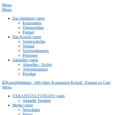
Menu
Menu
Das Jubiläum
>open
Konzeption
Themenjahre
Partner
Das Konzil
>open
Vorgeschichte
Verlauf
Nachwirkungen
Personen
Aktuelles
>open
Aktuelles / Archiv
Arbeitsgruppen
Projekte
Menu
VERANSTALTUNGEN
>open
Aktuelle Termine
Media
>open
Newsletter
Presse