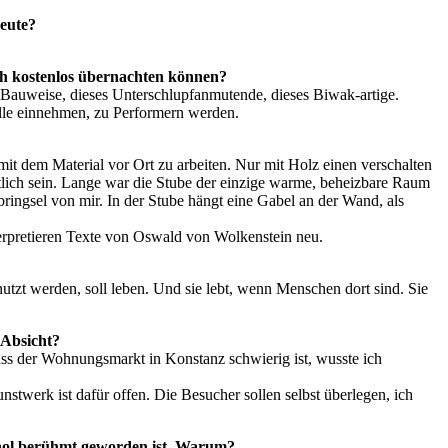
heute?
ch kostenlos übernachten können?
e Bauweise, dieses Unterschlupfanmutende, dieses Biwak-artige.
olle einnehmen, zu Performern werden.
it dem Material vor Ort zu arbeiten. Nur mit Holz einen verschalten
mütlich sein. Lange war die Stube der einzige warme, beheizbare Raum
bringsel von mir. In der Stube hängt eine Gabel an der Wand, als
terpretieren Texte von Oswald von Wolkenstein neu.
utzt werden, soll leben. Und sie lebt, wenn Menschen dort sind. Sie
 Absicht?
Dass der Wohnungsmarkt in Konstanz schwierig ist, wusste ich
werk ist dafür offen. Die Besucher sollen selbst überlegen, ich
rhol berühmt geworden ist. Warum?