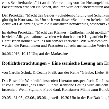
eines Scheiterhaufens" ist an die Verbrennung von Jan Hus angelehnt.
Passantinnen erhalten ein Scheit, dadurch wird der Scheiterhaufen a
Der Projektteil "Macht des Geldes -
Schuldenbefreiung und Schenku
günstig in Konstanz ein. Um sich von dieser «Schuld» zu befreien, kön
Zertifikat.
Gleichzeitig wird die Konstanzer Bevölkerung beschenkt - si
Im dritten Projektteil, "Macht des Klanges - Entfliehen nicht möglic
In vielen Alltagssituationen werden wir durch einen Klang auf ein E
Geräuschen können wir uns nur schwer entziehen. Wie war dies vor 6
werden die Passantinnen und Passanten auf sehr menschliche Weise 
04.06.2016, 10-17 Uhr, auf der Marktstätte
Rotlichtbetrachtungen – Eine szenische Lesung am E
von
Carolin Schulz & Cecilia Preiß
, aus der Reihe "Glaube, Liebe, Ho
Das Ensemble Wortörtlich inszeniert Literatur ortsspezifisch. Die Le
er vor allem über „das Eine“. Für die szenische Lesung wird aus dem
inszeniert. Wenn Sigmund Freud dank Konstanzer Minne zum Bonobo-A
29.05., 31.05., 02.06., 05.06., jeweils
19.30 Uhr
in der Bar Babalou, 