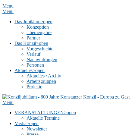
Menu
Menu
Das Jubiläum
>open
Konzeption
Themenjahre
Partner
Das Konzil
>open
Vorgeschichte
Verlauf
Nachwirkungen
Personen
Aktuelles
>open
Aktuelles / Archiv
Arbeitsgruppen
Projekte
Menu
VERANSTALTUNGEN
>open
Aktuelle Termine
Media
>open
Newsletter
Presse