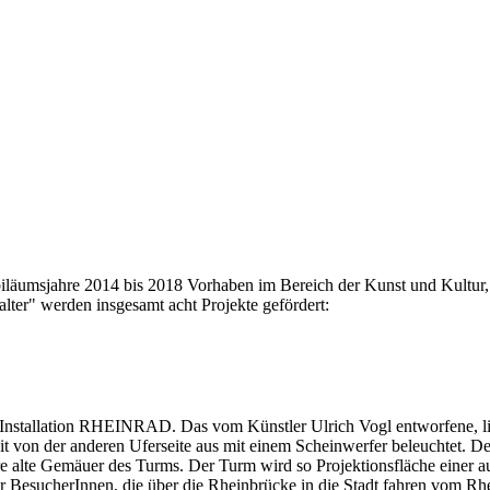
iläumsjahre 2014 bis 2018 Vorhaben im Bereich der Kunst und Kultur, 
ter" werden insgesamt acht Projekte gefördert:
r Installation RHEINRAD. Das vom Künstler Ulrich Vogl entworfene, l
 von der anderen Uferseite aus mit einem Scheinwerfer beleuchtet. Der 
hre alte Gemäuer des Turms. Der Turm wird so Projektionsfläche einer 
r BesucherInnen, die über die Rheinbrücke in die Stadt fahren vom Rhei