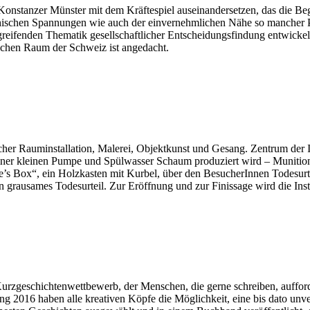
s Konstanzer Münster mit dem Kräftespiel auseinandersetzen, das die 
rchischen Spannungen wie auch der einvernehmlichen Nähe so mancher P
rgreifenden Thematik gesellschaftlicher Entscheidungsfindung entwicke
lichen Raum der Schweiz ist angedacht.
her Rauminstallation, Malerei, Objektkunst und Gesang. Zentrum der Ins
einer kleinen Pumpe und Spülwasser Schaum produziert wird – Munition 
 Box“, ein Holzkasten mit Kurbel, über den BesucherInnen Todesurteile
ein grausames Todesurteil. Zur Eröffnung und zur Finissage wird die Ins
zgeschichtenwettbewerb, der Menschen, die gerne schreiben, aufforde
2016 haben alle kreativen Köpfe die Möglichkeit, eine bis dato unverö