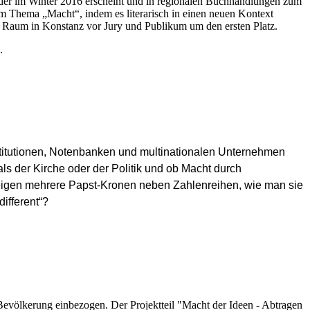
 der im Winter 2016 erscheint und in regionalen Buchhandlungen zum
em Thema „Macht“, indem es literarisch in einen neuen Kontext
hen Raum in Konstanz vor Jury und Publikum um den ersten Platz.
.
nstitutionen, Notenbanken und multinationalen Unternehmen
s der Kirche oder der Politik und ob Macht durch
e zeigen mehrere Papst-Kronen neben Zahlenreihen, wie man sie
different“?
völkerung einbezogen. Der Projektteil "Macht der Ideen - Abtragen