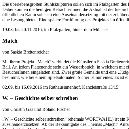
Die überlebensgroßen Stuhlskulpturen sollen sich im Pfalzgarten de
Dabei können die heutigen BetrachterInnen die Aktualität der hiera
öffentlichen Raum soll sich eine Auseinandersetzung mit der zeitübe
eine Lesung bieten. Eine spätere Fortführung des Projektes im öffent
19.08. bis 20.11.2016, im Pfalzgarten, hinter dem Münster
Match
von Saskia Breitenreicher
Mit ihrem Projekt „Match“ verbindet die Künstlerin Saskia Breitenreic
Ball. An jedem Plattenende steht ein Wasserbottich, in welchem mit 
BesucherInnen eingeladen sind. Zwei große Gemälde und eine „Judge’s
bestimmt, wie bei einem Spielautomaten. Sicher ist nur eines: Es ist 
02.09. bis 16.09.2016 im Rathausinnenhof, Kanzleistraße 13/15
W. – Geschichte selber schreiben
von Christin Gas und Roland Fischer
„W. – Geschichte selber schreiben“ (ehemals WORTWAHL) ist ein Kur
auseinanderzusetzen. Ab der Bekanntgabe des Themas „Macht“ Anfang 