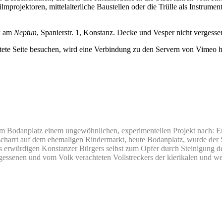
ilmprojektoren, mittelalterliche Baustellen oder die Trülle als Instrum
ck am
Neptun
, Spanierstr. 1, Konstanz. Decke und Vesper nicht verges
tete Seite besuchen, wird eine Verbindung zu den Servern von Vimeo he
 Bodanplatz einem ungewöhnlichen, experimentellen Projekt nach: Er m
charrt auf dem ehemaligen Rindermarkt, heute Bodanplatz, wurde der 
s erwürdigen Konstanzer Bürgers selbst zum Opfer durch Steinigung 
gessenen und vom Volk verachteten Vollstreckers der
klerikalen und we