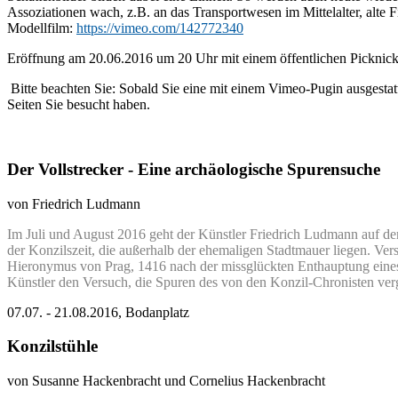
Assoziationen wach, z.B. an das Transportwesen im Mittelalter, alte F
Modellfilm:
https://vimeo.com/142772340
Eröffnung am 20.06.2016 um 20 Uhr mit einem öffentlichen Pickni
Bitte beachten Sie: Sobald Sie eine mit einem Vimeo-Pugin ausgestat
Seiten Sie besucht haben.
Der Vollstrecker - Eine archäologische Spurensuche
von Friedrich Ludmann
Im Juli und August 2016 geht der Künstler Friedrich Ludmann auf dem
der Konzilszeit, die außerhalb der ehemaligen Stadtmauer liegen.
Vers
Hieronymus von Prag, 1416 nach der missglückten Enthauptung eine
Künstler den Versuch, die Spuren des von den Konzil-Chronisten ver
07.07. - 21.08.2016, Bodanplatz
Konzilstühle
von Susanne Hackenbracht und Cornelius Hackenbracht