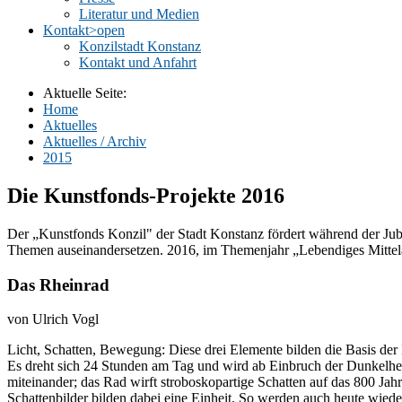
Literatur und Medien
Kontakt
>open
Konzilstadt Konstanz
Kontakt und Anfahrt
Aktuelle Seite:
Home
Aktuelles
Aktuelles / Archiv
2015
Die Kunstfonds-Projekte 2016
Der „Kunstfonds Konzil" der Stadt Konstanz fördert während der Jub
Themen auseinandersetzen. 2016, im Themenjahr „Lebendiges Mittelal
Das Rheinrad
von Ulrich Vogl
Licht, Schatten, Bewegung: Diese drei Elemente bilden die Basis de
Es dreht sich 24 Stunden am Tag und wird ab Einbruch der Dunkelheit
miteinander; das Rad wirft stroboskopartige Schatten auf das 800 Ja
Schattenbilder bilden dabei eine Einheit. So werden auch heute wiede