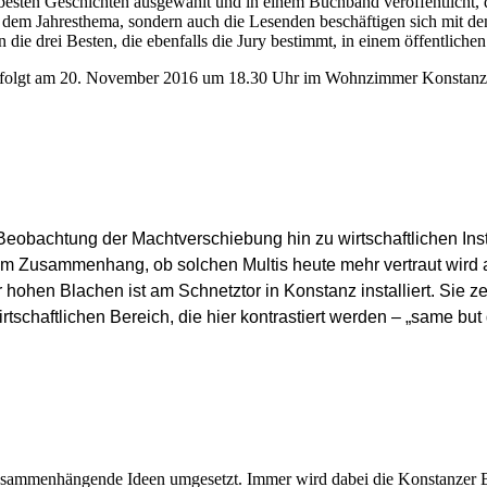
besten Geschichten ausgewählt und in einem Buchband veröffentlicht,
n dem Jahresthema, sondern auch die Lesenden beschäftigen sich mit d
en die drei Besten, die ebenfalls die Jury bestimmt, in einem öffentlic
erfolgt am 20. November 2016
um 18.30 Uhr
im Wohnzimmer Konstanz
re Beobachtung der Machtverschiebung hin zu wirtschaftlichen I
em Zusammenhang, ob solchen Multis heute mehr vertraut wird al
er hohen Blachen ist am Schnetztor in Konstanz installiert. Si
schaftlichen Bereich, die hier kontrastiert werden – „same but 
usammenhängende Ideen umgesetzt. Immer wird dabei die Konstanzer Be