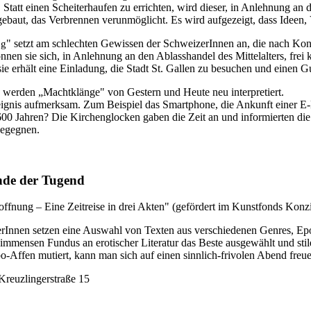
 Statt einen Scheiterhaufen zu errichten, wird dieser, in Anlehnung an
bgebaut, das Verbrennen verunmöglicht. Es wird aufgezeigt, dass Ideen
" setzt am schlechten Gewissen der SchweizerInnen an, die nach 
ng
nen sie sich, in Anlehnung an den Ablasshandel des Mittelalters, frei k
e erhält eine Einladung, die Stadt St. Gallen zu besuchen und einen Gut
h" werden „Machtklänge" von Gestern und Heute neu interpretiert.
reignis aufmerksam. Zum Beispiel das Smartphone, die Ankunft einer E
00 Jahren? Die Kirchenglocken gaben die Zeit an und informierten di
begegnen.
nde der Tugend
ffnung – Eine Zeitreise in drei Akten" (gefördert im Kunstfonds Konzil
serInnen setzen eine Auswahl von Texten aus verschiedenen Genres, Epo
 immensen Fundus an erotischer Literatur das Beste ausgewählt und st
ffen mutiert, kann man sich auf einen sinnlich-frivolen Abend freu
Kreuzlingerstraße 15