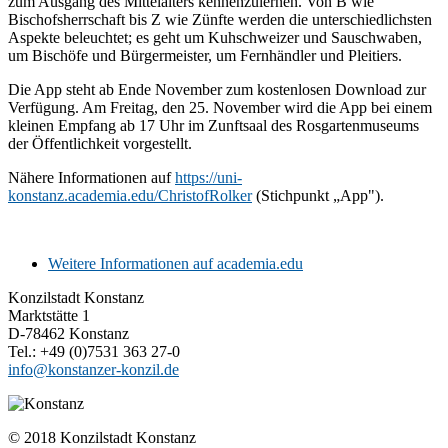
zum Ausgang des Mittelalters kennenzulernen. Von B wie
Bischofsherrschaft bis Z wie Zünfte werden die unterschiedlichsten
Aspekte beleuchtet; es geht um Kuhschweizer und Sauschwaben,
um Bischöfe und Bürgermeister, um Fernhändler und Pleitiers.
Die App steht ab Ende November zum kostenlosen Download zur
Verfügung. Am Freitag, den 25. November wird die App bei einem
kleinen Empfang ab 17 Uhr im Zunftsaal des Rosgartenmuseums
der Öffentlichkeit vorgestellt.
Nähere Informationen auf
https://uni-
konstanz.academia.edu/ChristofRolker
(Stichpunkt „App").
Weitere Informationen auf academia.edu
Konzilstadt Konstanz
Marktstätte 1
D-78462 Konstanz
Tel.: +49 (0)7531 363 27-0
info@konstanzer-konzil.de
© 2018 Konzilstadt Konstanz