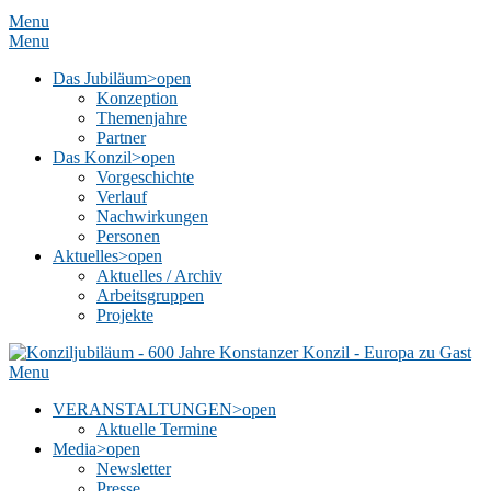
Menu
Menu
Das Jubiläum
>open
Konzeption
Themenjahre
Partner
Das Konzil
>open
Vorgeschichte
Verlauf
Nachwirkungen
Personen
Aktuelles
>open
Aktuelles / Archiv
Arbeitsgruppen
Projekte
Menu
VERANSTALTUNGEN
>open
Aktuelle Termine
Media
>open
Newsletter
Presse