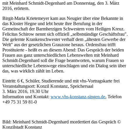
mit Meinhard Schmidt-Degenhard am Donnerstag, den 3. März
2016, erörtern.
Birgit-Maria Krietemeyer kam aus Neugier über eine Bekannte in
das Kloster Hegne und lebt heute ihre Berufung in der
Gemeinschaft der Barmherzigen Schwestern vom Heiligen Kreuz.
Felicitas Schirow nennt sich offiziell „selbstständige Geschäftsfrau".
Die gelernte Krankenschwester verhalf dem „ältesten Gewerbe der
Welt" aus der gesetzlichen Grauzone heraus. Ordensfrau trifft
Prostituierte - heißt es an diesem Abend: Das Gespräch der beiden
Frauen aus ganz unterschiedlichen Lebenswelten mit Meinhard
Schmidt-Degenhard soll die Frage beantworten, warum Frauen so
unterschiedliche Lebenswege einschlagen und ein Dialog sein über
das, was wirklich zählt im Leben.
Eintritt: 6 €, Schüler, Studierende und mit vhs-Vortragskarte frei
Veranstaltungsort: Konzil Konstanz, Speichersaal
3. März 2016, 19.30 Uhr
Information und Kontakt:
www.vhs-konstanz-singen.de
, Telefon
+49 75 31 59 81-0
Bild: Meinhard Schmidt-Degenhard mordertiert das Gespräch ©
Konzilstadt Konstanz