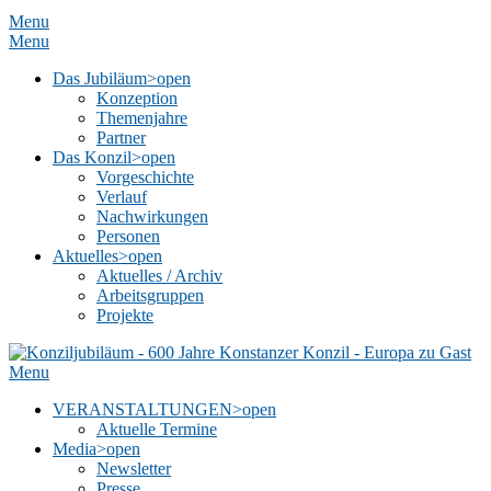
Menu
Menu
Das Jubiläum
>open
Konzeption
Themenjahre
Partner
Das Konzil
>open
Vorgeschichte
Verlauf
Nachwirkungen
Personen
Aktuelles
>open
Aktuelles / Archiv
Arbeitsgruppen
Projekte
Menu
VERANSTALTUNGEN
>open
Aktuelle Termine
Media
>open
Newsletter
Presse