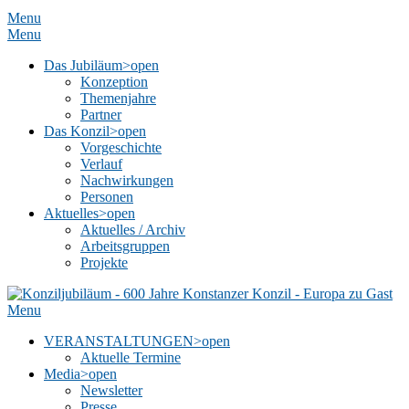
Menu
Menu
Das Jubiläum
>open
Konzeption
Themenjahre
Partner
Das Konzil
>open
Vorgeschichte
Verlauf
Nachwirkungen
Personen
Aktuelles
>open
Aktuelles / Archiv
Arbeitsgruppen
Projekte
Menu
VERANSTALTUNGEN
>open
Aktuelle Termine
Media
>open
Newsletter
Presse