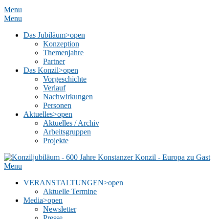
Menu
Menu
Das Jubiläum
>open
Konzeption
Themenjahre
Partner
Das Konzil
>open
Vorgeschichte
Verlauf
Nachwirkungen
Personen
Aktuelles
>open
Aktuelles / Archiv
Arbeitsgruppen
Projekte
Menu
VERANSTALTUNGEN
>open
Aktuelle Termine
Media
>open
Newsletter
Presse