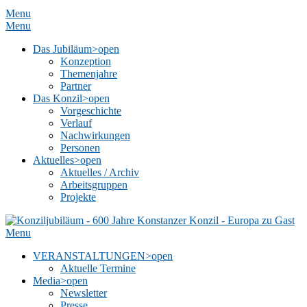
Menu
Menu
Das Jubiläum
>open
Konzeption
Themenjahre
Partner
Das Konzil
>open
Vorgeschichte
Verlauf
Nachwirkungen
Personen
Aktuelles
>open
Aktuelles / Archiv
Arbeitsgruppen
Projekte
Menu
VERANSTALTUNGEN
>open
Aktuelle Termine
Media
>open
Newsletter
Presse