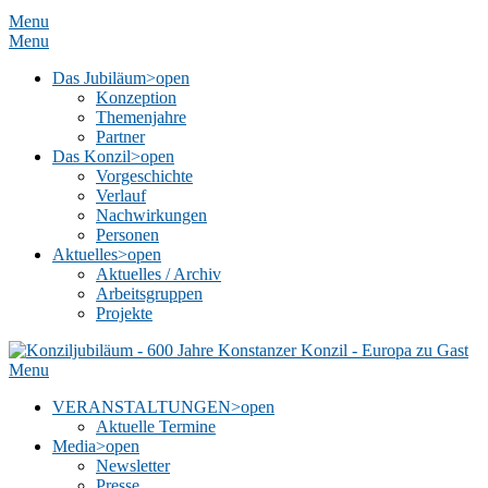
Menu
Menu
Das Jubiläum
>open
Konzeption
Themenjahre
Partner
Das Konzil
>open
Vorgeschichte
Verlauf
Nachwirkungen
Personen
Aktuelles
>open
Aktuelles / Archiv
Arbeitsgruppen
Projekte
Menu
VERANSTALTUNGEN
>open
Aktuelle Termine
Media
>open
Newsletter
Presse