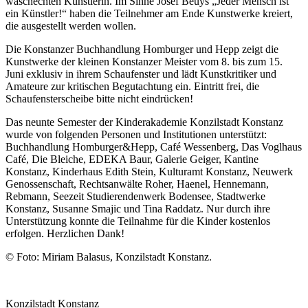
waschechten Künstlerin. Im Sinne Josef Beuys „Jeder Mensch ist
ein Künstler!“ haben die Teilnehmer am Ende Kunstwerke kreiert,
die ausgestellt werden wollen.
Die Konstanzer Buchhandlung Homburger und Hepp zeigt die
Kunstwerke der kleinen Konstanzer Meister vom 8. bis zum 15.
Juni exklusiv in ihrem Schaufenster und lädt Kunstkritiker und
Amateure zur kritischen Begutachtung ein. Eintritt frei, die
Schaufensterscheibe bitte nicht eindrücken!
Das neunte Semester der Kinderakademie Konzilstadt Konstanz
wurde von folgenden Personen und Institutionen unterstützt:
Buchhandlung Homburger&Hepp, Café Wessenberg, Das Voglhaus
Café, Die Bleiche, EDEKA Baur, Galerie Geiger, Kantine
Konstanz, Kinderhaus Edith Stein, Kulturamt Konstanz, Neuwerk
Genossenschaft, Rechtsanwälte Roher, Haenel, Hennemann,
Rebmann, Seezeit Studierendenwerk Bodensee, Stadtwerke
Konstanz, Susanne Smajic und Tina Raddatz. Nur durch ihre
Unterstützung konnte die Teilnahme für die Kinder kostenlos
erfolgen. Herzlichen Dank!
© Foto: Miriam Balasus, Konzilstadt Konstanz.
Konzilstadt Konstanz