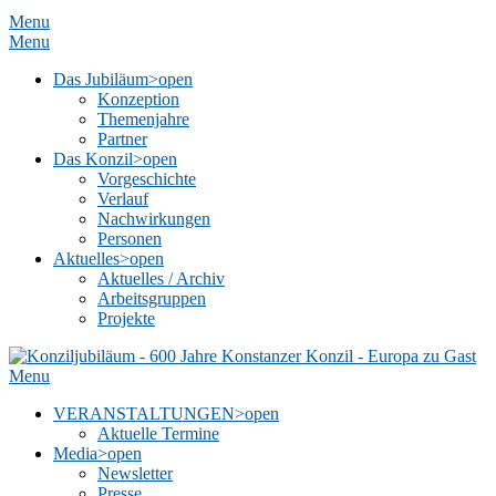
Menu
Menu
Das Jubiläum
>open
Konzeption
Themenjahre
Partner
Das Konzil
>open
Vorgeschichte
Verlauf
Nachwirkungen
Personen
Aktuelles
>open
Aktuelles / Archiv
Arbeitsgruppen
Projekte
Menu
VERANSTALTUNGEN
>open
Aktuelle Termine
Media
>open
Newsletter
Presse