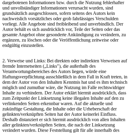
dargebotenen Informationen bzw. durch die Nutzung fehlerhafter
und unvollständiger Informationen verursacht wurden, sind
grundsätzlich ausgeschlossen, sofern seitens des Autors kein
nachweislich vorsätzliches oder grob fahrlässiges Verschulden
vorliegt. Alle Angebote sind freibleibend und unverbindlich. Der
Autor behält es sich ausdrücklich vor, Teile der Seiten oder das
gesamte Angebot ohne gesonderte Ankündigung zu verändern, zu
ergänzen, zu löschen oder die Veröffentlichung zeitweise oder
endgültig einzustellen.
2. Verweise und Links: Bei direkten oder indirekten Verweisen auf
fremde Internetseiten („Links"), die außerhalb des
Verantwortungsbereiches des Autors liegen, würde eine
Haftungsverpflichtung ausschließlich in dem Fall in Kraft treten, in
dem der Autor von den Inhalten Kenntnis hat und es ihm technisch
möglich und zumutbar wäre, die Nutzung im Falle rechtswidriger
Inhalte zu verhindern. Der Autor erklärt hiermit ausdrücklich, dass
zum Zeitpunkt der Linksetzung keine illegalen Inhalte auf den zu
verlinkenden Seiten erkennbar waren. Auf die aktuelle und
zukünftige Gestaltung, die Inhalte oder die Urheberschaft der
gelinkten/verknüpften Seiten hat der Autor keinerlei Einfluss.
Deshalb distanziert er sich hiermit ausdrücklich von allen Inhalten
aller gelinkten/verknüpften Seiten, die nach der Linksetzung
verändert wurden. Diese Feststellung gilt für alle innerhalb des