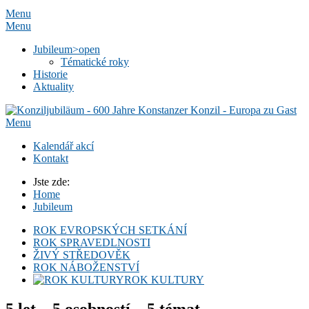
Menu
Menu
Jubileum
>open
Tématické roky
Historie
Aktuality
Menu
Kalendář akcí
Kontakt
Jste zde:
Home
Jubileum
ROK EVROPSKÝCH SETKÁNÍ
ROK SPRAVEDLNOSTI
ŽIVÝ STŘEDOVĚK
ROK NÁBOŽENSTVÍ
ROK KULTURY
5 let – 5 osobností – 5 témat