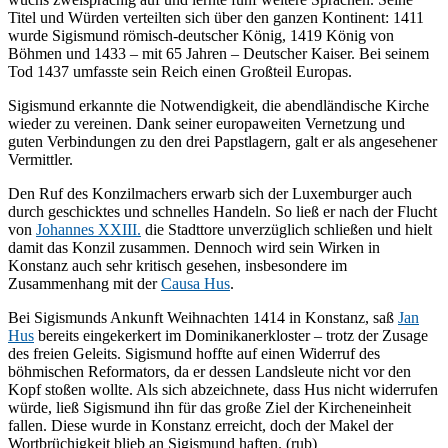
Titel und Würden verteilten sich über den ganzen Kontinent: 1411
wurde Sigismund römisch-deutscher König, 1419 König von
Böhmen und 1433 – mit 65 Jahren – Deutscher Kaiser. Bei seinem
Tod 1437 umfasste sein Reich einen Großteil Europas.
Sigismund erkannte die Notwendigkeit, die abendländische Kirche
wieder zu vereinen. Dank seiner europaweiten Vernetzung und
guten Verbindungen zu den drei Papstlagern, galt er als angesehener
Vermittler.
Den Ruf des Konzilmachers erwarb sich der Luxemburger auch
durch geschicktes und schnelles Handeln. So ließ er nach der Flucht
von
Johannes XXIII.
die Stadttore unverzüglich schließen und hielt
damit das Konzil zusammen. Dennoch wird sein Wirken in
Konstanz auch sehr kritisch gesehen, insbesondere im
Zusammenhang mit der
Causa Hus
.
Bei Sigismunds Ankunft Weihnachten 1414 in Konstanz, saß
Jan
Hus
bereits eingekerkert im Dominikanerkloster – trotz der Zusage
des freien Geleits. Sigismund hoffte auf einen Widerruf des
böhmischen Reformators, da er dessen Landsleute nicht vor den
Kopf stoßen wollte. Als sich abzeichnete, dass Hus nicht widerrufen
würde, ließ Sigismund ihn für das große Ziel der Kircheneinheit
fallen. Diese wurde in Konstanz erreicht, doch der Makel der
Wortbrüchigkeit blieb an Sigismund haften. (rub)