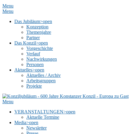
Menu
Menu
Das Jubiläum
>open
Konzeption
Themenjahre
Partner
Das Konzil
>open
Vorgeschichte
Verlauf
Nachwirkungen
Personen
Aktuelles
>open
Aktuelles / Archiv
Arbeitsgruppen
Projekte
Menu
VERANSTALTUNGEN
>open
Aktuelle Termine
Media
>open
Newsletter
Presse