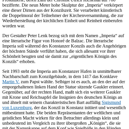
bezifferte. Die neun Meter hohe Skulptur der „Imperia“ verkörpert
eine dieser Dirnen aus der Konzilszeit. Sie verarbeitet künstlerisch
die Doppelmoral der Teilnehmer der Kirchenversammlung, die zur
Wiederherstellung der kirchlichen Einheit und Reinheit einberufen
worden war.
Der Gestalter Peter Lenk bezog sich mit dem Namen „Imperia“ auf
eine literarische Figur von Honoré de Balzac. Die literarische
Imperia soll während des Konstanzer Konzils auch die Angehörigen
der höchsten Stände verführt haben, die sich allesamt vor ihrer
Schönheit beugten und sie damit zur „eigentlichen Königin des
Konzils“ erhoben.
Seit 1993 steht die Imperia am Konstanzer Hafen in unmittelbarer
Nachbarschaft zum Konzilgebäude, in dem 1417 das Konklave
Martin V.
zum Papst wählte. Selbiger ist es auch, an den der auf der
emporgehaltenen linken Hand der Statue sitzende Gaukler erinnert.
Gegenüber, auf der rechten Hand, maßt sich ein weiterer Gaukler
mit Krone und Reichsapfel die Insignien des deutschen Königs an
und ähnelt mit seinem charakteristischen Bart auffällig
Sigismund
von Luxemburg
, der das Konzil in Konstanz initiiert und wesentlich
mitbestimmt hatte. Die beiden Repräsentanten der weltlichen und
geistlichen Macht wirken für den Betrachter allerdings klein und
unbedeutend im Vergleich zu ihrer übergroßen „Königin“, die sie
mit der Narrenkappe auf dem Kopf wie Spielbälle in den Händen