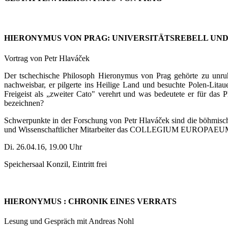
HIERONYMUS VON PRAG: UNIVERSITÄTSREBELL UN
Vortrag von Petr Hlaváček
Der tschechische Philosoph Hieronymus von Prag gehörte zu unruhi
nachweisbar, er pilgerte ins Heilige Land und besuchte Polen-Lita
Freigeist als „zweiter Cato" verehrt und was bedeutete er für d
bezeichnen?
Schwerpunkte in der Forschung von Petr Hlaváček sind die böhmische
und Wissenschaftlicher Mitarbeiter das COLLEGIUM EUROPAEUM, e
Di. 26.04.16, 19.00 Uhr
Speichersaal Konzil, Eintritt frei
HIERONYMUS : CHRONIK EINES VERRATS
Lesung und Gespräch mit Andreas Nohl