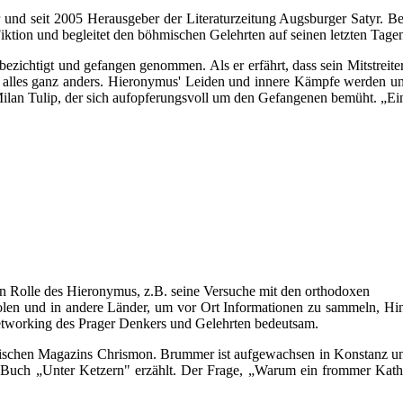
ker und seit 2005 Herausgeber der Literaturzeitung Augsburger Satyr. 
ktion und begleitet den böhmischen Gelehrten auf seinen letzten Tage
zichtigt und gefangen genommen. Als er erfährt, dass sein Mitstreiter
 alles ganz anders. Hieronymus' Leiden und innere Kämpfe werden u
ilan Tulip, der sich aufopferungsvoll um den Gefangenen bemüht. „Eine
n Rolle des Hieronymus, z.B. seine Versuche mit den orthodoxen
olen und in andere Länder, um vor Ort Informationen zu sammeln, H
etworking des Prager Denkers und Gelehrten bedeutsam.
lischen Magazins Chrismon. Brummer ist aufgewachsen in Konstanz un
uch „Unter Ketzern" erzählt. Der Frage, „Warum ein frommer Kathol