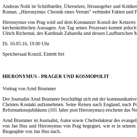
Andreas Nohl ist Schriftsteller, Übersetzer, Herausgeber und Kriti
Roman. „Hieronymus: Chronik eines Verrats" verbindet Fakten und Fi
Hieronymus von Prag wird auf dem Konstanzer Konzil der Ketzerei be
kirchenkritischen Aussagen. Am Tag seines Prozesses kommt jedoch
Ulrich Richental, des Kardinals Zabarella und dessen Laufburschen M
Di. 10.05.16, 19.00 Uhr
Speichersaal Konzil, Eintritt frei
HIERONYMUS - PRAGER UND KOSMOPOLIT
Vortrag von Arnd Brummer
Der Journalist Arnd Brummer beschäftigt sich mit der kommunikative
Christen Kontakt aufzunehmen. Seine Reisen nach England, nach P
Reformationsjubiläums (101 Jahre post Hieronymus) erscheint das N
Arnd Brummer ist Journalist, Autor sowie Chefredakteur des evange
von Jan Hus und Hieronymus von Prag begegnet, wie er in seinem B
Biographie von Jan Hus nach.