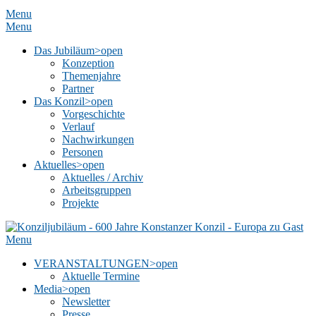
Menu
Menu
Das Jubiläum
>open
Konzeption
Themenjahre
Partner
Das Konzil
>open
Vorgeschichte
Verlauf
Nachwirkungen
Personen
Aktuelles
>open
Aktuelles / Archiv
Arbeitsgruppen
Projekte
Menu
VERANSTALTUNGEN
>open
Aktuelle Termine
Media
>open
Newsletter
Presse