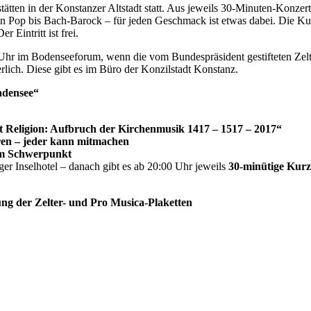
tätten in der Konstanzer Altstadt statt. Aus jeweils 30-Minuten-Konz
 Pop bis Bach-Barock – für jeden Geschmack ist etwas dabei. Die Kur
 Eintritt ist frei.
hr im Bodenseeforum, wenn die vom Bundespräsident gestifteten Zelte
rderlich. Diese gibt es im Büro der Konzilstadt Konstanz.
adensee“
 Religion: Aufbruch der Kirchenmusik 1417 – 1517 – 2017“
ren – jeder kann mitmachen
em Schwerpunkt
er Inselhotel – danach gibt es ab 20:00 Uhr jeweils
30-minütige Kurz
ung der Zelter- und Pro Musica-Plaketten