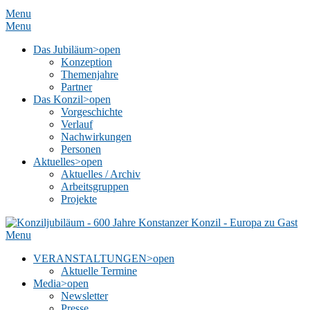
Menu
Menu
Das Jubiläum
>open
Konzeption
Themenjahre
Partner
Das Konzil
>open
Vorgeschichte
Verlauf
Nachwirkungen
Personen
Aktuelles
>open
Aktuelles / Archiv
Arbeitsgruppen
Projekte
Menu
VERANSTALTUNGEN
>open
Aktuelle Termine
Media
>open
Newsletter
Presse