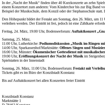
In der „Nacht der Musik“ finden über 40 Kurzkonzerte an zehn Spiels
einem Konzertort zum anderen: Vom Kinderchor bis zur Big Band von
Beispiel der Musikschule, dem Konzil oder der Stephansschule statt. Der
Den Höhepunkt bildet der Festakt am Sonntag, den 26. März, um 11 U
verleihen werden. Der Eintritt ist frei, jedoch ist eine Zählkarte erfo
Freitag, 24. März, 19:00 Uhr, Bodenseeforum:
Auftaktkonzert „Gn
Samstag, 25. März,
11:00 Uhr, Lutherkirche:
Podiumsdiskussion „Musik im Ringen mit
14:00 Uhr, Sparkassenhof/Marktstätte:
Offenes Singen und Musizie
16:00 Uhr, Münster:
Ökumenischer Gottesdienst mit musikalisch
19:00 Uhr,
Eröffnungskonzert der Nacht der Musik
im Steigenberg
Spielstatten in der Innenstadt
Sonntag, 26. März, 11:00 Uhr, Bodenseeforum:
Festakt mit Verleih
Tickets gibt es im Büro der Konzilstadt Konstanz
Bis auf Auftaktkonzert bei allen Konzerten freier Eintritt
Konzilstadt Konstanz
Marktstätte 1
D-78462 Konstanz