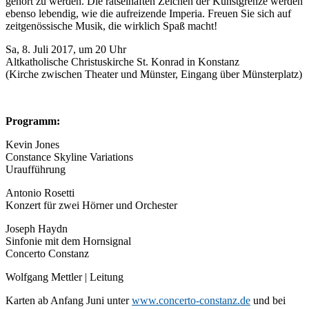
gehört zu werden. Die rätselhaften Zeichen der Kunstgrenze werden
ebenso lebendig, wie die aufreizende Imperia. Freuen Sie sich auf
zeitgenössische Musik, die wirklich Spaß macht!
Sa, 8. Juli 2017, um 20 Uhr
Altkatholische Christuskirche St. Konrad in Konstanz
(Kirche zwischen Theater und Münster, Eingang über Münsterplatz)
Programm:
Kevin Jones
Constance Skyline Variations
Uraufführung
Antonio Rosetti
Konzert für zwei Hörner und Orchester
Joseph Haydn
Sinfonie mit dem Hornsignal
Concerto Constanz
Wolfgang Mettler | Leitung
Karten ab Anfang Juni unter
www.concerto-constanz.de
und bei