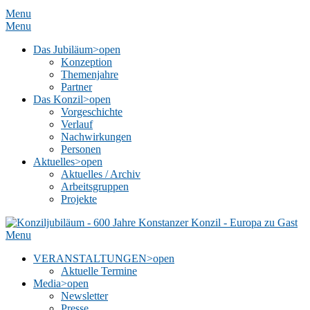
Menu
Menu
Das Jubiläum
>open
Konzeption
Themenjahre
Partner
Das Konzil
>open
Vorgeschichte
Verlauf
Nachwirkungen
Personen
Aktuelles
>open
Aktuelles / Archiv
Arbeitsgruppen
Projekte
Menu
VERANSTALTUNGEN
>open
Aktuelle Termine
Media
>open
Newsletter
Presse