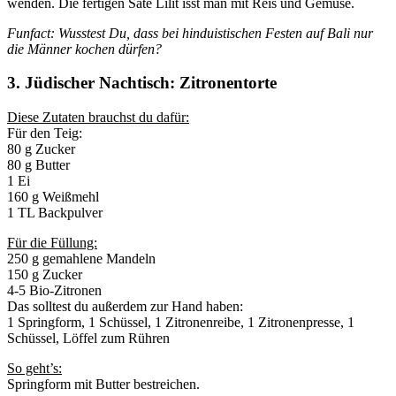
wenden. Die fertigen Sate Lilit isst man mit Reis und Gemüse.
Funfact: Wusstest Du, dass bei hinduistischen Festen auf Bali nur
die Männer kochen dürfen?
3. Jüdischer Nachtisch: Zitronentorte
Diese Zutaten brauchst du dafür:
Für den Teig:
80 g Zucker
80 g Butter
1 Ei
160 g Weißmehl
1 TL Backpulver
Für die Füllung:
250 g gemahlene Mandeln
150 g Zucker
4-5 Bio-Zitronen
Das solltest du außerdem zur Hand haben:
1 Springform, 1 Schüssel, 1 Zitronenreibe, 1 Zitronenpresse, 1
Schüssel, Löffel zum Rühren
So geht’s:
Springform mit Butter bestreichen.