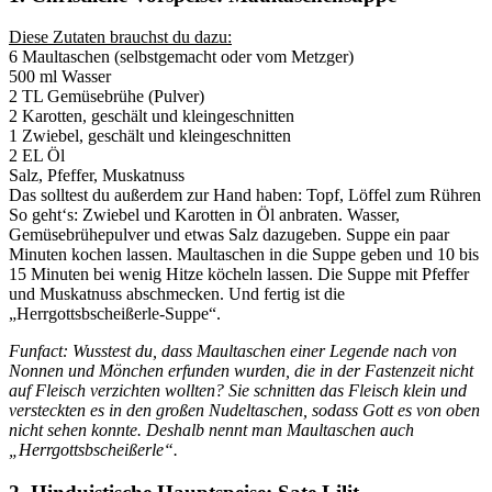
Diese Zutaten brauchst du dazu:
6 Maultaschen (selbstgemacht oder vom Metzger)
500 ml Wasser
2 TL Gemüsebrühe (Pulver)
2 Karotten, geschält und kleingeschnitten
1 Zwiebel, geschält und kleingeschnitten
2 EL Öl
Salz, Pfeffer, Muskatnuss
Das solltest du außerdem zur Hand haben: Topf, Löffel zum Rühren
So geht‘s: Zwiebel und Karotten in Öl anbraten. Wasser,
Gemüsebrühepulver und etwas Salz dazugeben. Suppe ein paar
Minuten kochen lassen. Maultaschen in die Suppe geben und 10 bis
15 Minuten bei wenig Hitze köcheln lassen. Die Suppe mit Pfeffer
und Muskatnuss abschmecken. Und fertig ist die
„Herrgottsbscheißerle-Suppe“.
Funfact: Wusstest du, dass Maultaschen einer Legende nach von
Nonnen und Mönchen erfunden wurden, die in der Fastenzeit nicht
auf Fleisch verzichten wollten? Sie schnitten das Fleisch klein und
versteckten es in den großen Nudeltaschen, sodass Gott es von oben
nicht sehen konnte. Deshalb nennt man Maultaschen auch
„Herrgottsbscheißerle“.