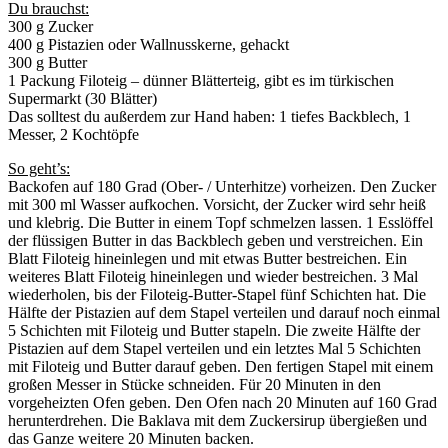
Du brauchst:
300 g Zucker
400 g Pistazien oder Wallnusskerne, gehackt
300 g Butter
1 Packung Filoteig – dünner Blätterteig, gibt es im türkischen
Supermarkt (30 Blätter)
Das solltest du außerdem zur Hand haben: 1 tiefes Backblech, 1
Messer, 2 Kochtöpfe
So geht’s:
Backofen auf 180 Grad (Ober- / Unterhitze) vorheizen. Den Zucker
mit 300 ml Wasser aufkochen. Vorsicht, der Zucker wird sehr heiß
und klebrig. Die Butter in einem Topf schmelzen lassen. 1 Esslöffel
der flüssigen Butter in das Backblech geben und verstreichen. Ein
Blatt Filoteig hineinlegen und mit etwas Butter bestreichen. Ein
weiteres Blatt Filoteig hineinlegen und wieder bestreichen. 3 Mal
wiederholen, bis der Filoteig-Butter-Stapel fünf Schichten hat. Die
Hälfte der Pistazien auf dem Stapel verteilen und darauf noch einmal
5 Schichten mit Filoteig und Butter stapeln. Die zweite Hälfte der
Pistazien auf dem Stapel verteilen und ein letztes Mal 5 Schichten
mit Filoteig und Butter darauf geben. Den fertigen Stapel mit einem
großen Messer in Stücke schneiden. Für 20 Minuten in den
vorgeheizten Ofen geben. Den Ofen nach 20 Minuten auf 160 Grad
herunterdrehen. Die Baklava mit dem Zuckersirup übergießen und
das Ganze weitere 20 Minuten backen.