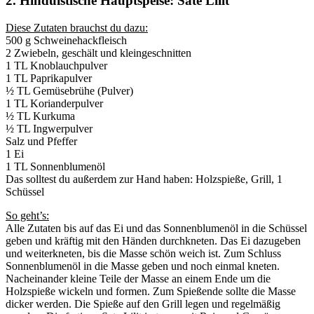
2. Hinduistische Hauptspeise: Sate Lilit
Diese Zutaten brauchst du dazu:
500 g Schweinehackfleisch
2 Zwiebeln, geschält und kleingeschnitten
1 TL Knoblauchpulver
1 TL Paprikapulver
½ TL Gemüsebrühe (Pulver)
1 TL Korianderpulver
½ TL Kurkuma
½ TL Ingwerpulver
Salz und Pfeffer
1 Ei
1 TL Sonnenblumenöl
Das solltest du außerdem zur Hand haben: Holzspieße, Grill, 1
Schüssel
So geht’s:
Alle Zutaten bis auf das Ei und das Sonnenblumenöl in die Schüssel
geben und kräftig mit den Händen durchkneten. Das Ei dazugeben
und weiterkneten, bis die Masse schön weich ist. Zum Schluss
Sonnenblumenöl in die Masse geben und noch einmal kneten.
Nacheinander kleine Teile der Masse an einem Ende um die
Holzspieße wickeln und formen. Zum Spießende sollte die Masse
dicker werden. Die Spieße auf den Grill legen und regelmäßig