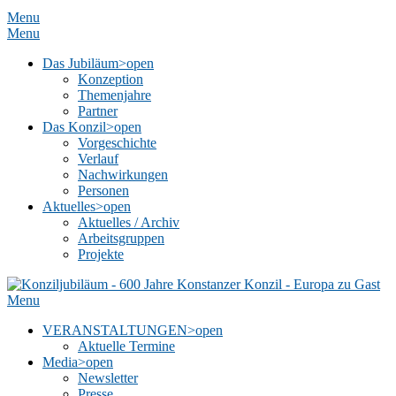
Menu
Menu
Das Jubiläum
>open
Konzeption
Themenjahre
Partner
Das Konzil
>open
Vorgeschichte
Verlauf
Nachwirkungen
Personen
Aktuelles
>open
Aktuelles / Archiv
Arbeitsgruppen
Projekte
Menu
VERANSTALTUNGEN
>open
Aktuelle Termine
Media
>open
Newsletter
Presse