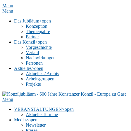
Menu
Menu
Das Jubiläum
>open
Konzeption
Themenjahre
Partner
Das Konzil
>open
Vorgeschichte
Verlauf
Nachwirkungen
Personen
Aktuelles
>open
Aktuelles / Archiv
Arbeitsgruppen
Projekte
Menu
VERANSTALTUNGEN
>open
Aktuelle Termine
Media
>open
Newsletter
Presse