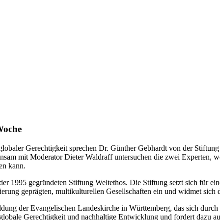
Woche
baler Gerechtigkeit sprechen Dr. Günther Gebhardt von der Stiftung W
am mit Moderator Dieter Waldraff untersuchen die zwei Experten, wel
hen kann.
 der 1995 gegründeten Stiftung Weltethos. Die Stiftung setzt sich für e
rung geprägten, multikulturellen Gesellschaften ein und widmet sich
ildung der Evangelischen Landeskirche in Württemberg, das sich durch
 globale Gerechtigkeit und nachhaltige Entwicklung und fordert dazu a