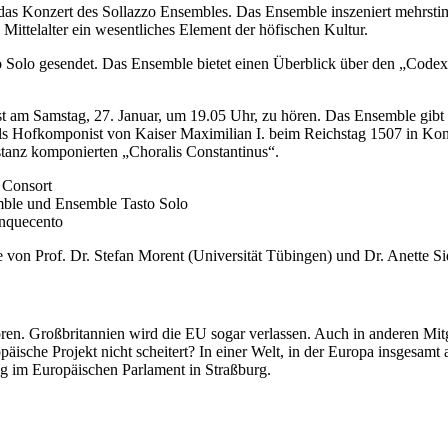
t das Konzert des Sollazzo Ensembles. Das Ensemble inszeniert mehrst
 Mittelalter ein wesentliches Element der höfischen Kultur.
to Solo gesendet. Das Ensemble bietet einen Überblick über den „Codex
st am Samstag, 27. Januar, um 19.05 Uhr, zu hören. Das Ensemble gibt 
als Hofkomponist von Kaiser Maximilian I. beim Reichstag 1507 in Ko
nstanz komponierten „Choralis Constantinus“.
 Consort
mble und Ensemble Tasto Solo
inquecento
on Prof. Dr. Stefan Morent (Universität Tübingen) und Dr. Anette Si
ren. Großbritannien wird die EU sogar verlassen. Auch in anderen Mitg
äische Projekt nicht scheitert? In einer Welt, in der Europa insgesam
tung im Europäischen Parlament in Straßburg.