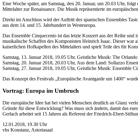
Eine Woche später, am Samstag, den 20. Januar, um 20.03 Uhr, folg
Mittelalter zur Renaissance. Die Musik repräsentierte im europäischen
Direkt im Anschluss wird der Auftritt des spanischen Ensembles Tas
aus dem 14. und 15. Jahrhundert in Westeuropa.
Das Ensemble Cinquecento ist das letzte Konzert aus der Reihe und i
musikalische Schaffen des Komponisten Heinrich Isaac. Dieser war 
kaiserlichen Hofkapellen des Mittelalters und spielt Teile des für Ko
Samstag, 13. Januar 2018, 19.05 Uhr, Geistliche Musik: The Orlando
Samstag, 20. Januar 2018, 20.03 Uhr, Aus dem Land: Sollazzo Ense
Samstag, 27. Januar 2018, 19.05 Uhr, Geistliche Musik: Ensemble C
Das Konzept des Festivals „Europäische Avantgarde um 1400“ wurde v
Vortrag: Europa im Umbruch
Die europäische Idee hat bei vielen Menschen deutlich an Glanz verlo
Gründe für diese Entwicklung? Was muss sich ändern, damit das europ
Gerlach arbeitet seit 15 Jahren als Referent der Friedrich-Ebert-Stif
12.01.2018, 19.30 Uhr
vhs Konstanz, Astoriasaal