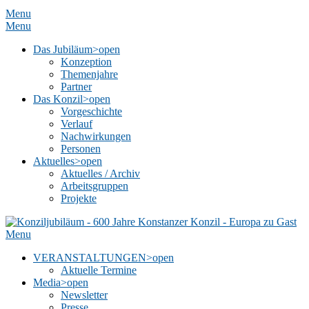
Menu
Menu
Das Jubiläum
>open
Konzeption
Themenjahre
Partner
Das Konzil
>open
Vorgeschichte
Verlauf
Nachwirkungen
Personen
Aktuelles
>open
Aktuelles / Archiv
Arbeitsgruppen
Projekte
Menu
VERANSTALTUNGEN
>open
Aktuelle Termine
Media
>open
Newsletter
Presse