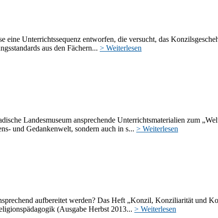
se eine Unterrichtssequenz entworfen, die versucht, das Konzilsgesche
dungsstandards aus den Fächern...
> Weiterlesen
dische Landesmuseum ansprechende Unterrichtsmaterialien zum „Welterei
bens- und Gedankenwelt, sondern auch in s...
> Weiterlesen
sprechend aufbereitet werden? Das Heft „Konzil, Konziliarität und Kol
Religionspädagogik (Ausgabe Herbst 2013...
> Weiterlesen