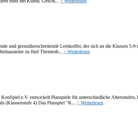
ldern rund um Kultur, Geschi...
> Weiterlesen
nde und grenzüberschreitende Lernkoffer, der sich an die Klassen 5-9 ric
chtsbausteine zu fünf Themenb...
> Weiterlesen
KonSpiel e.V. entwickelt Planspiele für unterschiedliche Altersstufen
ds (Klassenstufe 4) Das Planspiel "K...
> Weiterlesen