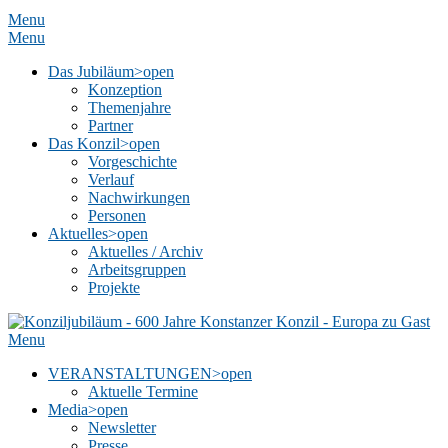
Menu
Menu
Das Jubiläum
>open
Konzeption
Themenjahre
Partner
Das Konzil
>open
Vorgeschichte
Verlauf
Nachwirkungen
Personen
Aktuelles
>open
Aktuelles / Archiv
Arbeitsgruppen
Projekte
Menu
VERANSTALTUNGEN
>open
Aktuelle Termine
Media
>open
Newsletter
Presse