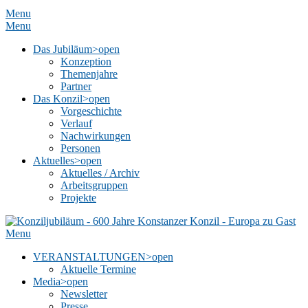
Menu
Menu
Das Jubiläum
>open
Konzeption
Themenjahre
Partner
Das Konzil
>open
Vorgeschichte
Verlauf
Nachwirkungen
Personen
Aktuelles
>open
Aktuelles / Archiv
Arbeitsgruppen
Projekte
Menu
VERANSTALTUNGEN
>open
Aktuelle Termine
Media
>open
Newsletter
Presse