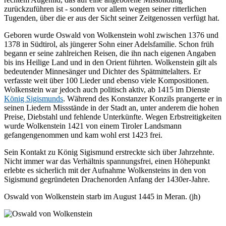
zurückzuführen ist - sondern vor allem wegen seiner ritterlichen
Tugenden, über die er aus der Sicht seiner Zeitgenossen verfügt hat.
Geboren wurde Oswald von Wolkenstein wohl zwischen 1376 und
1378 in Südtirol, als jüngerer Sohn einer Adelsfamilie. Schon früh
begann er seine zahlreichen Reisen, die ihn nach eigenen Angaben
bis ins Heilige Land und in den Orient führten. Wolkenstein gilt als
bedeutender Minnesänger und Dichter des Spätmittelalters. Er
verfasste weit über 100 Lieder und ebenso viele Kompositionen.
Wolkenstein war jedoch auch politisch aktiv, ab 1415 im Dienste
König Sigismunds
. Während des Konstanzer Konzils prangerte er in
seinen Liedern Missstände in der Stadt an, unter anderem die hohen
Preise, Diebstahl und fehlende Unterkünfte. Wegen Erbstreitigkeiten
wurde Wolkenstein 1421 von einem Tiroler Landsmann
gefangengenommen und kam wohl erst 1423 frei.
Sein Kontakt zu König Sigismund erstreckte sich über Jahrzehnte.
Nicht immer war das Verhältnis spannungsfrei, einen Höhepunkt
erlebte es sicherlich mit der Aufnahme Wolkensteins in den von
Sigismund gegründeten Drachenorden Anfang der 1430er-Jahre.
Oswald von Wolkenstein starb im August 1445 in Meran. (jh)