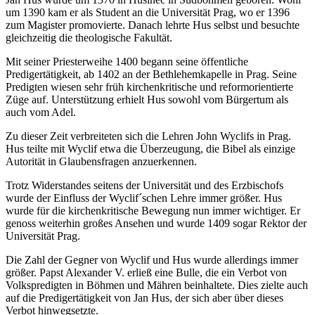
um 1390 kam er als Student an die Universität Prag, wo er 1396
zum Magister promovierte. Danach lehrte Hus selbst und besuchte
gleichzeitig die theologische Fakultät.
Mit seiner Priesterweihe 1400 begann seine öffentliche
Predigertätigkeit, ab 1402 an der Bethlehemkapelle in Prag. Seine
Predigten wiesen sehr früh kirchenkritische und reformorientierte
Züge auf. Unterstützung erhielt Hus sowohl vom Bürgertum als
auch vom Adel.
Zu dieser Zeit verbreiteten sich die Lehren John Wyclifs in Prag.
Hus teilte mit Wyclif etwa die Überzeugung, die Bibel als einzige
Autorität in Glaubensfragen anzuerkennen.
Trotz Widerstandes seitens der Universität und des Erzbischofs
wurde der Einfluss der Wyclif´schen Lehre immer größer. Hus
wurde für die kirchenkritische Bewegung nun immer wichtiger. Er
genoss weiterhin großes Ansehen und wurde 1409 sogar Rektor der
Universität Prag.
Die Zahl der Gegner von Wyclif und Hus wurde allerdings immer
größer. Papst Alexander V. erließ eine Bulle, die ein Verbot von
Volkspredigten in Böhmen und Mähren beinhaltete. Dies zielte auch
auf die Predigertätigkeit von Jan Hus, der sich aber über dieses
Verbot hinwegsetzte.