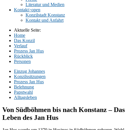
Literatur und Medien
Kontakt
>open
Konzilstadt Konstanz
Kontakt und Anfahrt
Aktuelle Seite:
Home
Das Konzil
Verlauf
Prozess Jan Hus
Rückblick
Personen
Einzug Johannes
Konzilssitzungen
Prozess Jan Hus
Belehnung
Papstwahl
Alltagsleben
Von Südböhmen bis nach Konstanz – Das
Leben des Jan Hus
Jan Hus wurde um 1370 in Husinec in Südböhmen geboren. Wohl