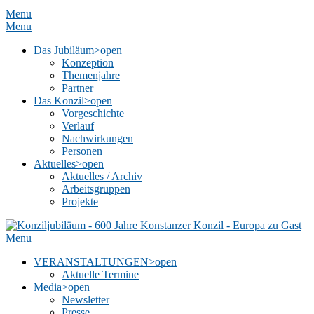
Menu
Menu
Das Jubiläum
>open
Konzeption
Themenjahre
Partner
Das Konzil
>open
Vorgeschichte
Verlauf
Nachwirkungen
Personen
Aktuelles
>open
Aktuelles / Archiv
Arbeitsgruppen
Projekte
Menu
VERANSTALTUNGEN
>open
Aktuelle Termine
Media
>open
Newsletter
Presse