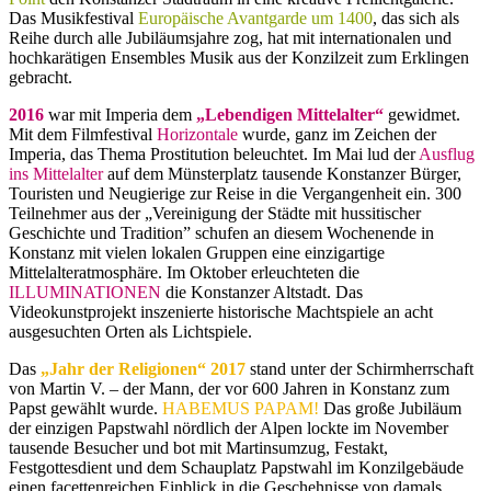
Das Musikfestival
Europäische Avantgarde um 1400
, das sich als
Reihe durch alle Jubiläumsjahre zog, hat mit internationalen und
hochkarätigen Ensembles Musik aus der Konzilzeit zum Erklingen
gebracht.
2016
war mit Imperia dem
„Lebendigen Mittelalter“
gewidmet.
Mit dem Filmfestival
Horizontale
wurde, ganz im Zeichen der
Imperia, das Thema Prostitution beleuchtet. Im Mai lud der
Ausflug
ins Mittelalter
auf dem Münsterplatz tausende Konstanzer Bürger,
Touristen und Neugierige zur Reise in die Vergangenheit ein. 300
Teilnehmer aus der „Vereinigung der Städte mit hussitischer
Geschichte und Tradition” schufen an diesem Wochenende in
Konstanz mit vielen lokalen Gruppen eine einzigartige
Mittelalteratmosphäre. Im Oktober erleuchteten die
ILLUMINATIONEN
die Konstanzer Altstadt. Das
Videokunstprojekt inszenierte historische Machtspiele an acht
ausgesuchten Orten als Lichtspiele.
Das
„Jahr der Religionen“ 2017
stand unter der Schirmherrschaft
von Martin V. – der Mann, der vor 600 Jahren in Konstanz zum
Papst gewählt wurde.
HABEMUS PAPAM!
Das große Jubiläum
der einzigen Papstwahl nördlich der Alpen lockte im November
tausende Besucher und bot mit Martinsumzug, Festakt,
Festgottesdient und dem Schauplatz Papstwahl im Konzilgebäude
einen facettenreichen Einblick in die Geschehnisse von damals.