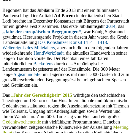
Begonnen hat das Jubiläum Ende 2013 mit einem fulminanten
Paukenschlag: Der Auftakt
Ad Pacem
in der italienischen Stadt
Lodi brachte im Dezember Konstanzer mit Bürgern der Partnerstadt
für ein großes Fest zusammen. Das erste Jubiläumsjahr
2014
, das
„Jahr der europäischen Begegnungen“
, war König Sigismund
gewidmet. Herausragende Projekte in diesem Jahr waren die Große
Landesausstellung
Das Konstanzer Konzil 1414 – 1418.
Weltereignis des Mittelalters
, aber auch die in den folgenden Jahren
wiederkehrende
HandWerkStadt
, die aktuelles Handwerk in seiner
langen Tradition vorstellte. Der Nachbau eines fahrbaren
mittelalterlichen
Backofens
durch das Archäologische
Landesmuseum begeisterte auf der Konzilmole. Die 300 Meter
lange
Sigismundtafel
im Tägermoos mit rund 1.000 Gästen lud zum
grenzüberschreitenden Begegnungsfest bei mitgebrachten Speisen
und Getränken ein.
Das
„Jahr der Gerechtigkeit“ 2015
würdigte den tschechischen
Theologen und Reformer Jan Hus. Internationale und ökumenische
Gedenkveranstaltungen regten die Auseinandersetzung mit Themen
wie Toleranz, Umgang mit Andersgläubigen sowie Werten und
ihrem Wandel an. Zum 600. Todestag von Hus fand ein großes
Gedenkwochenende
mit vielfältigem Programm statt. Daneben
verwandelten zeitgenössische Kunstwerke der Ausstellung
Meeting
Point
den Konstanzer Stadtraum in eine kreative Freilichtgalerie.