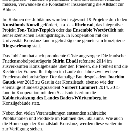
müssen, verwandelte die Konstanzer Inszenierung die Altstadt zur
Bühne.
Im Rahmen des Jubiläums wurden insgesamt 19 Projekte durch den
Kunstfonds Konzil
gefördert, u.a. das
Rheinrad
, das integrative
Projekt
Ton- Taler-Teppich
oder das
Ensemble Wortörtlich
mit
seiner szenischen Lesungstrilogie. In Kooperation mit der
Universität Konstanz fand regelmäßig eine gemeinsam konzipierte
Ringvorlesung
statt.
Das Jubiläum hat auch prominente Gäste angezogen: Die iranische
Friedensnobelpreisträgerin
Shirin Ebadi
referierte 2014 im
ausverkauften Konzilgebäude über den Frieden, die Freiheit und die
Rechte der Frauen. Ihr folgten im Laufe der Jahre zwei weitere
Friedensnobelpreisträger. Der damalige Bundespräsident
Joachim
Gauck
war 2015 zu Gast in der Konzilstadt, ebenso wie der
ehemalige Bundestagspräsident
Norbert Lammert
2014. 2015
fand in Kooperation mit dem Staatsministerium die
Kabinettssitzung des Landes Baden-Württemberg
im
Konzilgebäude statt.
Neben den vielen Veranstaltungen entstanden zahlreiche
Publikationen und Produkte im Rahmen des Jubiläums. Wie auch
die Homepage der Konzilstadt Konstanz, werden diese weiterhin
zur Verfügung stehen.