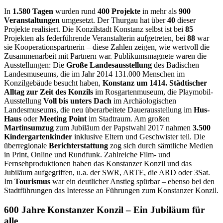
In
1.580 Tagen
wurden rund
400 Projekte
in mehr als
900
Veranstaltungen
umgesetzt. Der Thurgau hat über
40
dieser
Projekte realisiert. Die Konzilstadt Konstanz selbst ist bei
85
Projekten als federführende Veranstalterin aufgetreten, bei
88
war
sie Kooperationspartnerin – diese Zahlen zeigen, wie wertvoll die
Zusammenarbeit mit Partnern war. Publikumsmagnete waren die
Ausstellungen: Die
Große Landesausstellung
des Badischen
Landesmuseums, die im Jahr 2014 131.000 Menschen im
Konzilgebäude besucht haben,
Konstanz um 1414. Städtischer
Alltag zur Zeit des Konzils
im Rosgartenmuseum, die Playmobil-
Ausstellung
Voll bis unters Dach
im Archäologischen
Landesmuseums, die neu überarbeitete Dauerausstellung im
Hus-
Haus
oder
Meeting Point
im Stadtraum. Am großen
Martinsumzug
zum Jubiläum der Papstwahl 2017 nahmen
3.500
Kindergartenkinder
inklusive Eltern und Geschwister teil. Die
überregionale
Berichterstattung
zog sich durch sämtliche Medien
in Print, Online und Rundfunk. Zahlreiche Film- und
Fernsehproduktionen haben das Konstanzer Konzil und das
Jubiläum aufgegriffen, u.a. der SWR, ARTE, die ARD oder 3Sat.
Im
Tourismus
war ein deutlicher Anstieg spürbar – ebenso bei den
Stadtführungen das Interesse an Führungen zum Konstanzer Konzil.
600 Jahre Konstanzer Konzil
– Ein Jubiläum für
alle