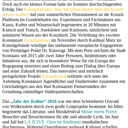
Doch auch ein kleines Format hatte im Sommer durchschlagenden
Erfolg: Der
Konzil-Quickie. Was Sie schon immer über das Konzil
wissen wollten
lud zum sommerlichen Histotainment an die Konzil-
Plattform im Gondelehafen ein. Expertinnen und Fachmänner aus
Kunst, Kultur und Wissenschaft begeisterten in 30 Minuten mit
Klatsch und Tratsch, Anekdoten und Kuriosem, nützlichem und
unnützem Wissen aus der Konzilzeit. Die Verleihung des zweiten
Konstanzer
Konzilspreises
im November durch Kardinal Marx im
Konzilgebäude würdigte das umfassende europäische Engagement
von Preisträger Prälat Dr. Klasvogt. Mit dem Preis zeichnet die Stadt
Konstanz seit 2015 alle zwei Jahre Personen, Institutionen oder
Initiativen aus, die sich in besonderer Weise für ein Europa der
Begegnung einsetzen und einen Beitrag zum Dialog über Europa
und seine Zukunft leisten. Das innovative und mehrfach
preisgekrönte Projekt
Europakonzil
widmete sich unter der
Anleitung Konstanzer Jugendlicher und Studierender zusammen mit
Gleichaltrigen aus den fünf Konstanzer Partnerstädten der
Gestaltung zukünftiger Städtepartnerschaften.
Das
„Jahr der Kultur“ 2018
war mit dem Schirmherrn Oswald
von Wolkenstein durch zwei große Leitprojekte bestimmt: Im März
begeisterte das Literatur- und Musikfestival
Minne meets Poetry
Besucher und Besucherinnen für alte und aktuelle Lyrik. Im Juni
und Juli bot
LA JUIVE. Oper im Stadtraum
musikalischen
Hochgenuss. Während Opernhäuser weltweit Kulissen schaffen