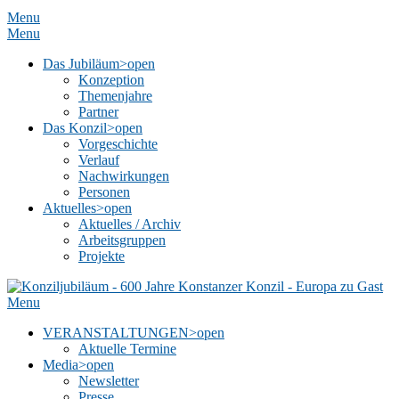
Menu
Menu
Das Jubiläum
>open
Konzeption
Themenjahre
Partner
Das Konzil
>open
Vorgeschichte
Verlauf
Nachwirkungen
Personen
Aktuelles
>open
Aktuelles / Archiv
Arbeitsgruppen
Projekte
Menu
VERANSTALTUNGEN
>open
Aktuelle Termine
Media
>open
Newsletter
Presse